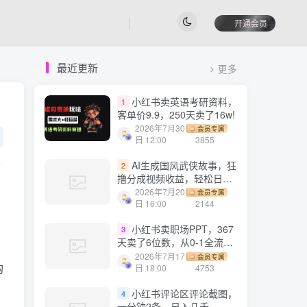
开通会员
最近更新
更多
小红书卖英语考研资料，
1
客单价9.9，250天卖了16w!
2026年7月30
会员专属
日 12:00
3855
AI生成国风武侠故事，狂
2
撸分成视频收益，轻松日入
1000+【可多平台分发】！
2026年7月20
会员专属
日 16:00
2144
小红书卖职场PPT，367
3
天卖了6位数，从0-1全流程
讲解
2026年7月17
会员专属
购
日 18:00
4753
小红书评论区评论截图，
4
一分钟2条，日入几千，多