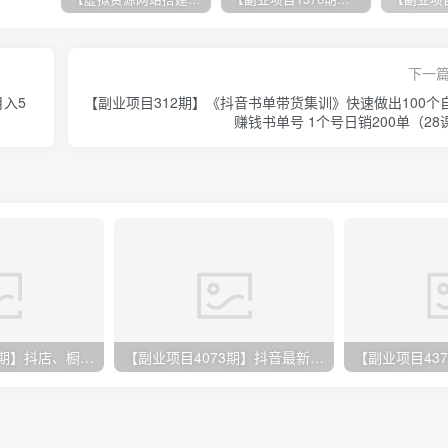
下一
月入5
【副业项目312期】《抖音书单带货集训》快速做出100个
赚钱书单号 1个号日销200单（28
【副业项目3109期】抖店、橱窗、学浪、企业号、精选联盟实操课程
【副业项目4073期】抖音最新偏门不露脸直播项目，小白零成本暴力撸金日入1000+