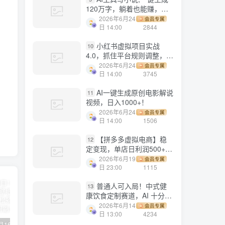
120万字，躺着也能赚，月
入2w+！
2026年6月24
会员专属
日 14:00
2844
小红书虚拟项目实战
10
4.0，抓住平台规则调整，单
店日入500+！
2026年6月24
会员专属
日 14:00
3745
AI一键生成原创电影解说
11
视频，日入1000+！
2026年6月24
会员专属
日 14:00
1506
【拼多多虚拟电商】稳
12
定变现，单店日利润500+，
软件挂机全自动发货，轻松
2026年6月19
会员专属
实现月入1w+！
日 23:00
1115
普通人可入局！中式健
13
康饮食定制赛道，AI 十分钟
做爆款，变现超给力
2026年6月14
会员专属
日 13:00
4234
【副业项目1658期】这样操作抖音壁纸号，每天半小时，轻松躺赚月入60000+
【副业项目4441期】最新长久稳定暴利项目，运费险全新玩法，日赚1000（包含详细教程，全程指导）
天津宝坻最有名的十八种小吃（宝坻当地有哪些小吃）