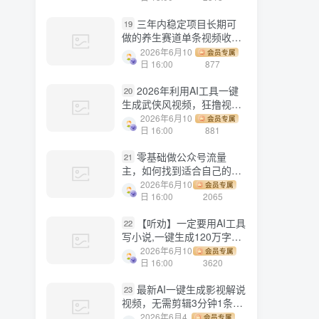
三年内稳定项目长期可
19
做的养生赛道单条视频收入
2200
2026年6月10
会员专属
日 16:00
877
2026年利用AI工具一键
20
生成武侠风视频，狂撸视频
号分成计划收益，原创度
2026年6月10
会员专属
高，画面好看，轻松日入
日 16:00
881
500+
零基础做公众号流量
21
主，如何找到适合自己的赛
道
2026年6月10
会员专属
日 16:00
2065
【听劝】一定要用AI工具
22
写小说,一键生成120万字，
躺着也能赚，月入2w+
2026年6月10
会员专属
日 16:00
3620
最新AI一键生成影视解说
23
视频，无需剪辑3分钟1条，
条条爆款，多平台变现日入
2026年6月4
会员专属