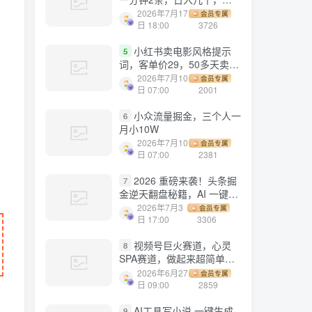
劳多得!
2026年7月17
会员专属
日 18:00
3726
小红书卖电影风格提示
5
词，客单价29，50多天卖了
790单，小白直接抄作业！
2026年7月10
会员专属
日 07:00
2001
小众流量掘金，三个人一
6
月小10W
2026年7月10
会员专属
日 07:00
2381
2026 重磅来袭！头条掘
7
金逆天翻盘秘籍，AI 一键打
造爆款内容，只需简单复制
2026年7月3
会员专属
粘贴，日入 1000 + 轻松实
日 17:00
3306
现！
视频号巨火赛道，心灵
8
SPA赛道，做起来超简单，
每天收益800+！
2026年6月27
会员专属
日 09:00
2859
AI工具写小说,一键生成
9