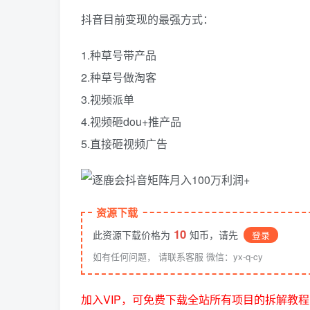
抖音目前变现的最强方式：
1.种草号带产品
2.种草号做淘客
3.视频派单
4.视频砸dou+推产品
5.直接砸视频广告
资源下载
10
此资源下载价格为
知币，请先
登录
如有任何问题， 请联系客服 微信：yx-q-cy
加入VIP，可免费下载全站所有项目的拆解教程