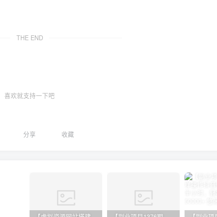
THE END
喜欢就支持一下吧
分享
收藏
【虚拟资源网站搭建服务】加盟本站系统，做一个和本站一样的独立网站，躺赚的项目
【副业项目1376期】龟课最新闲鱼项目玩法实战教程_全新升级月收益几千到几万