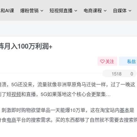
ek和AI课
爆粉营销
短视频直播
电商课程
自媒体
月入100万利润+
关注
私信
1518
0
崩溃，5G还没来，流量就像非洲草原角马迁徙一样，过了一晚这
到了短
视频
和直播，5G如果落地这个核心会更聚集…
刺激即时购物欲望单品一天能爆10万单，这在淘宝站内
基本
是
分食
电商
平台的搜索需求。买的东西都够了自然就不需要去搜索