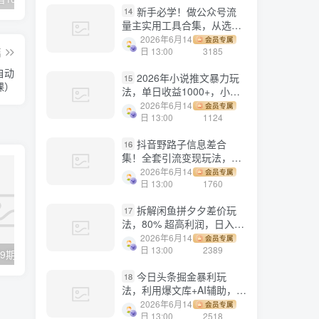
新手必学！做公众号流
14
量主实用工具合集，从选题
到变现，一篇搞定（新手必
2026年6月14
会员专属
备）
篇
日 13:00
3185
自动
2026年小说推文暴力玩
15
课）
法，单日收益1000+，小白
看完即可上手
2026年6月14
会员专属
日 13:00
1124
抖音野路子信息差合
16
集！全套引流变现玩法，保
姆级拆解
2026年6月14
会员专属
日 13:00
1760
拆解闲鱼拼夕夕差价玩
17
法，80% 超高利润，日入轻
松过千
2026年6月14
会员专属
日 13:00
2389
【副业项目4379期】月销百万酒业酒具直播间脚本话术：服装话术+各行各业类目直播话术资料包
【副业项目8209期】最新火爆的抖音直播弹幕小游戏羊羊抗狼，开播教程详解，轻松日入500+
今日头条掘金暴利玩
18
法，利用爆文库+AI辅助，轻
松矩阵、当天起号，简单粗
2026年6月14
会员专属
暴，日入1000+
日 13:00
2518