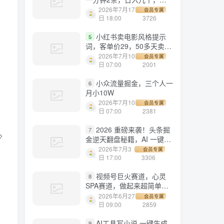
劳多得!
2026年7月17
会员专属
日 18:00
3726
小红书卖电影风格提示
5
词，客单价29，50多天卖了
790单，小白直接抄作业！
2026年7月10
会员专属
日 07:00
2001
小众流量掘金，三个人一
6
月小10W
2026年7月10
会员专属
日 07:00
2381
2026 重磅来袭！头条掘
7
少
金逆天翻盘秘籍，AI 一键打
造爆款内容，只需简单复制
2026年7月3
会员专属
粘贴，日入 1000 + 轻松实
日 17:00
3306
现！
视频号巨火赛道，心灵
8
SPA赛道，做起来超简单，
每天收益800+！
2026年6月27
会员专属
日 09:00
2859
AI工具写小说,一键生成
9