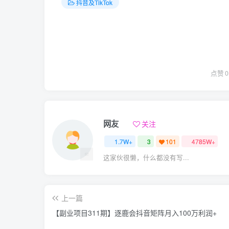
抖音及TikTok
点赞
0
网友
关注
1.7W+
3
101
4785W+
这家伙很懒，什么都没有写...
上一篇
【副业项目311期】逐鹿会抖音矩阵月入100万利润+