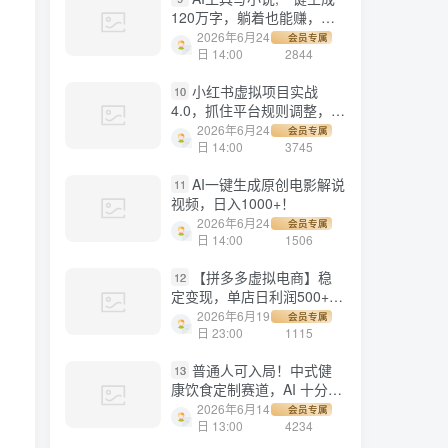
120万字，躺着也能赚，月
入2w+！
2026年6月24
会员专属
日 14:00
2844
？
小红书虚拟项目实战
10
4.0，抓住平台规则调整，单
店日入500+！
2026年6月24
会员专属
日 14:00
3745
AI一键生成原创电影解说
11
视频，日入1000+！
2026年6月24
会员专属
日 14:00
1506
【拼多多虚拟电商】稳
12
定变现，单店日利润500+，
软件挂机全自动发货，轻松
2026年6月19
会员专属
实现月入1w+！
日 23:00
1115
普通人可入局！中式健
13
康饮食定制赛道，AI 十分钟
做爆款，变现超给力
2026年6月14
会员专属
日 13:00
4234