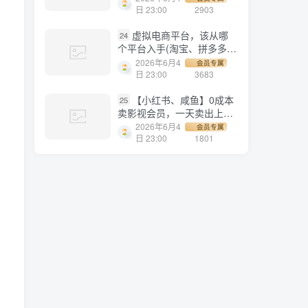
1500+
日 23:00
2903
虚拟电商平台，该从哪
24
个平台入手(淘宝、拼多多、
小红书)全攻略日入1000！
2026年6月4
会员专属
日 23:00
3683
【小红书、咸鱼】0成本
25
卖影视会员，一天卖出上百
单，轻轻松松日入1000+
2026年6月4
会员专属
日 23:00
1801