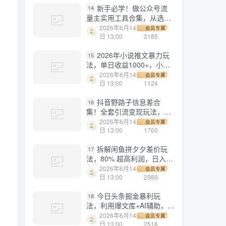
新手必学！做公众号流
14
量主实用工具合集，从选题
到变现，一篇搞定（新手必
2026年6月14
会员专属
备）
日 13:00
3185
2026年小说推文暴力玩
15
法，单日收益1000+，小白
看完即可上手
2026年6月14
会员专属
日 13:00
1124
抖音野路子信息差合
16
集！全套引流变现玩法，保
姆级拆解
2026年6月14
会员专属
日 13:00
1760
拆解闲鱼拼夕夕差价玩
17
法，80% 超高利润，日入轻
松过千
2026年6月14
会员专属
日 13:00
2389
今日头条掘金暴利玩
18
法，利用爆文库+AI辅助，轻
松矩阵、当天起号，简单粗
2026年6月14
会员专属
暴，日入1000+
日 13:00
2518