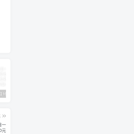
【副业项目1658期】这样操作抖音壁纸号，每天半小时，轻松躺赚月入60000+
【副业项目4441期】最新长久稳定暴利项目，运费险全新玩法，日赚1000（包含详细教程，全程指导）
天津宝坻最有名的十八种小吃（宝坻当地有哪些小吃）
篇
目一
0元