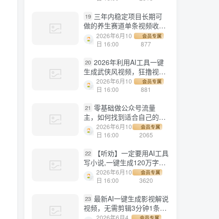
三年内稳定项目长期可
19
做的养生赛道单条视频收入
2200
2026年6月10
会员专属
日 16:00
877
2026年利用AI工具一键
20
生成武侠风视频，狂撸视频
号分成计划收益，原创度
2026年6月10
会员专属
高，画面好看，轻松日入
日 16:00
881
500+
零基础做公众号流量
21
主，如何找到适合自己的赛
道
2026年6月10
会员专属
日 16:00
2065
【听劝】一定要用AI工具
22
写小说,一键生成120万字，
躺着也能赚，月入2w+
2026年6月10
会员专属
日 16:00
3620
最新AI一键生成影视解说
23
视频，无需剪辑3分钟1条，
条条爆款，多平台变现日入
2026年6月4
会员专属