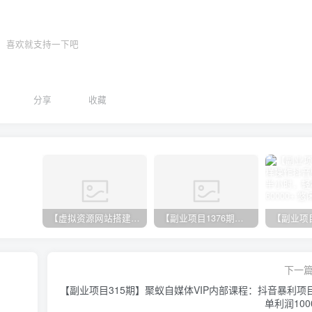
喜欢就支持一下吧
分享
收藏
【虚拟资源网站搭建服务】加盟本站系统，做一个和本站一样的独立网站，躺赚的项目
【副业项目1376期】龟课最新闲鱼项目玩法实战教程_全新升级月收益几千到几万
下一
【副业项目315期】聚蚁自媒体VIP内部课程：抖音暴利项
单利润100