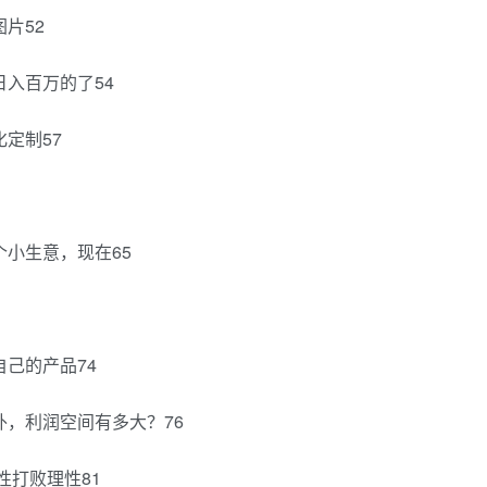
片52
日入百万的了54
定制57
个小生意，现在65
己的产品74
外，利润空间有多大？76
感性打败理性81