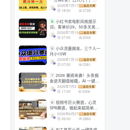
劳多得!
2026年7月17
会员专属
日 18:00
3726
小红书卖电影风格提示
5
词，客单价29，50多天卖了
790单，小白直接抄作业！
2026年7月10
会员专属
日 07:00
2002
小众流量掘金，三个人一
6
月小10W
2026年7月10
会员专属
日 07:00
2381
2026 重磅来袭！头条掘
7
金逆天翻盘秘籍，AI 一键打
造爆款内容，只需简单复制
2026年7月3
会员专属
粘贴，日入 1000 + 轻松实
日 17:00
3306
现！
视频号巨火赛道，心灵
8
SPA赛道，做起来超简单，
每天收益800+！
2026年6月27
会员专属
日 09:00
2860
AI工具写小说,一键生成
9