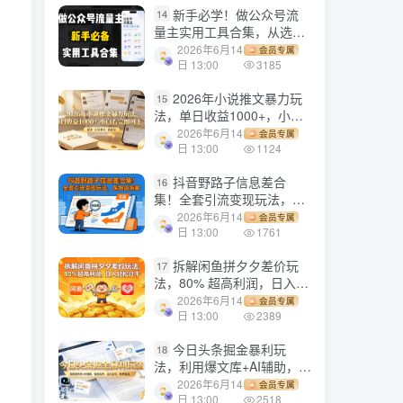
新手必学！做公众号流
14
量主实用工具合集，从选题
到变现，一篇搞定（新手必
2026年6月14
会员专属
备）
日 13:00
3185
2026年小说推文暴力玩
15
法，单日收益1000+，小白
看完即可上手
2026年6月14
会员专属
日 13:00
1124
抖音野路子信息差合
16
集！全套引流变现玩法，保
姆级拆解
2026年6月14
会员专属
日 13:00
1761
拆解闲鱼拼夕夕差价玩
17
法，80% 超高利润，日入轻
松过千
2026年6月14
会员专属
日 13:00
2389
今日头条掘金暴利玩
18
法，利用爆文库+AI辅助，轻
松矩阵、当天起号，简单粗
2026年6月14
会员专属
暴，日入1000+
日 13:00
2518