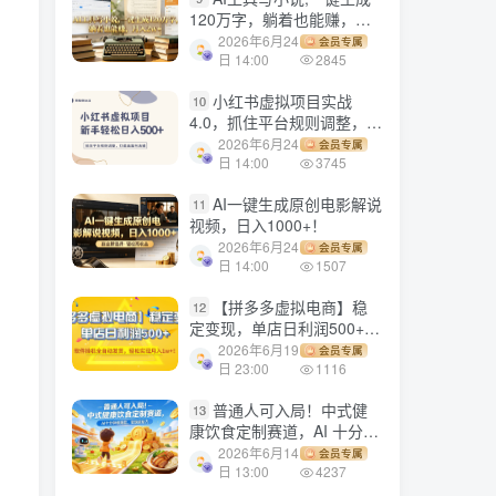
120万字，躺着也能赚，月
入2w+！
2026年6月24
会员专属
日 14:00
2845
小红书虚拟项目实战
10
4.0，抓住平台规则调整，单
店日入500+！
2026年6月24
会员专属
日 14:00
3745
AI一键生成原创电影解说
11
视频，日入1000+！
2026年6月24
会员专属
日 14:00
1507
【拼多多虚拟电商】稳
12
定变现，单店日利润500+，
软件挂机全自动发货，轻松
2026年6月19
会员专属
实现月入1w+！
日 23:00
1116
普通人可入局！中式健
13
康饮食定制赛道，AI 十分钟
做爆款，变现超给力
2026年6月14
会员专属
日 13:00
4237