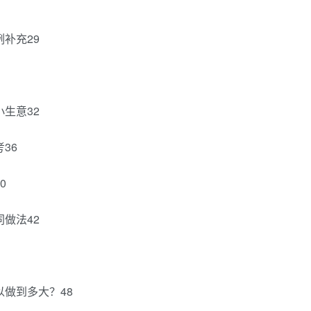
补充29
生意32
36
0
做法42
做到多大？48