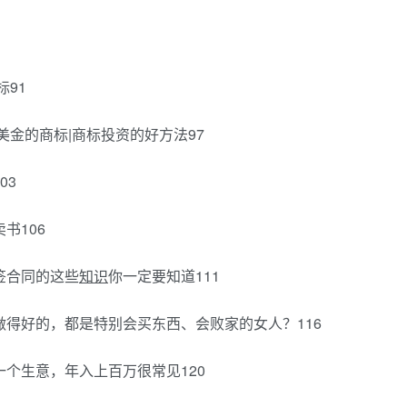
标91
美金的商标|商标投资的好方法97
03
书106
签合同的这些
知识
你一定要知道111
做得好的，都是特别会买东西、会败家的女人？116
一个生意，年入上百万很常见120