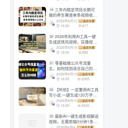
三年内稳定项目长期可
19
做的养生赛道单条视频收入
2200
2026年6月10
会员专属
日 16:00
877
2026年利用AI工具一键
20
生成武侠风视频，狂撸视频
号分成计划收益，原创度
2026年6月10
会员专属
高，画面好看，轻松日入
日 16:00
882
500+
零基础做公众号流量
21
主，如何找到适合自己的赛
道
2026年6月10
会员专属
日 16:00
2065
【听劝】一定要用AI工具
22
写小说,一键生成120万字，
躺着也能赚，月入2w+
2026年6月10
会员专属
日 16:00
3620
最新AI一键生成影视解说
23
视频，无需剪辑3分钟1条，
条条爆款，多平台变现日入
2026年6月4
会员专属