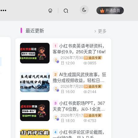
开通会员
最近更新
更多
小红书卖英语考研资料，
1
客单价9.9，250天卖了16w!
2026年7月30
会员专属
日 12:00
3855
AI生成国风武侠故事，狂
2
撸分成视频收益，轻松日入
1000+【可多平台分发】！
2026年7月20
会员专属
日 16:00
2144
小红书卖职场PPT，367
3
天卖了6位数，从0-1全流程
讲解
2026年7月17
会员专属
日 18:00
4753
小红书评论区评论截图，
4
一分钟2条，日入几千，多