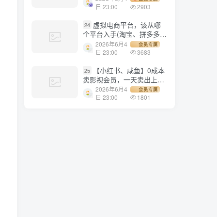
1500+
日 23:00
2903
虚拟电商平台，该从哪
24
个平台入手(淘宝、拼多多、
小红书)全攻略日入1000！
2026年6月4
会员专属
日 23:00
3683
【小红书、咸鱼】0成本
25
卖影视会员，一天卖出上百
单，轻轻松松日入1000+
2026年6月4
会员专属
日 23:00
1801