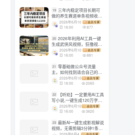
三年内稳定项目长期可
19
做的养生赛道单条视频收入
2200
2026年6月10
会员专属
日 16:00
877
2026年利用AI工具一键
20
生成武侠风视频，狂撸视频
号分成计划收益，原创度
2026年6月10
会员专属
高，画面好看，轻松日入
日 16:00
881
500+
零基础做公众号流量
21
主，如何找到适合自己的赛
道
2026年6月10
会员专属
日 16:00
2065
【听劝】一定要用AI工具
22
写小说,一键生成120万字，
躺着也能赚，月入2w+
2026年6月10
会员专属
日 16:00
3620
最新AI一键生成影视解说
23
视频，无需剪辑3分钟1条，
条条爆款，多平台变现日入
2026年6月4
会员专属