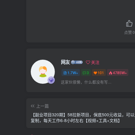
点赞
0
网友
关注
1.7W+
3
101
4785W+
这家伙很懒，什么都没有写...
上一篇
【副业项目320期】58拉新项目，保底500元收益，可
复制，每天工作6-8小时左右【视频+工具+文档】