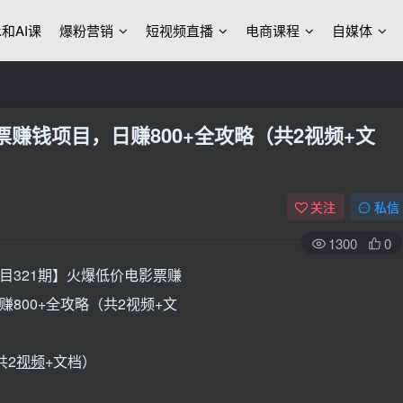
ek和AI课
爆粉营销
短视频直播
电商课程
自媒体
票赚钱项目，日赚800+全攻略（共2视频+文
关注
私信
1300
0
共2
视频
+文档）