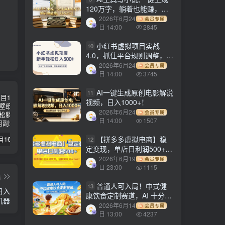
120万字，躺着也能赚，月
入2w+！
2026年6月24
会员专属
日 14:00
2845
小红书虚拟项目实战
10
4.0，抓住平台规则调整，单
店日入500+！
2026年6月24
会员专属
日 14:00
3745
AI一键生成原创电影解说
11
视频，日入1000+！
2026年6月24
会员专属
日 14:00
1507
【拼多多虚拟电商】稳
【副业项目1658期】这样操作抖音壁纸号，每天半小时，轻松躺赚月入60000+
【副业项目4441期】最新长久稳定暴利项目，运费险全新玩法，日赚1000（包含详细教程，全程指导）
天津宝坻最有名的十八种小吃（宝坻当地有哪些小吃）
12
定变现，单店日利润500+，
软件挂机全自动发货，轻松
2026年6月19
会员专属
实现月入1w+！
日 23:00
1115
篇
普通人可入局！中式健
13
日入
康饮食定制赛道，AI 十分钟
机器
做爆款，变现超给力
2026年6月14
会员专属
日 13:00
4237