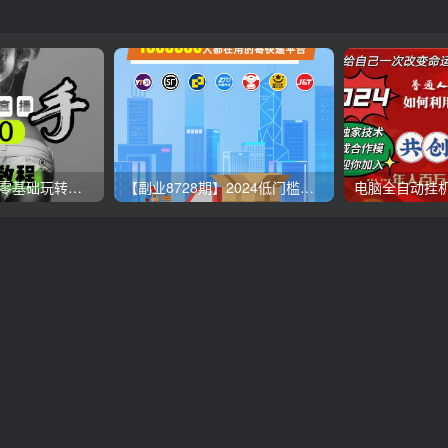
【无人直播3.0】零基础玩转男粉快手无人直播日产1000+，稳狠猛，2023男粉落地项目实操教程
【副业8728期】2024低门槛副业风口快递CPS，月收入过万的项目