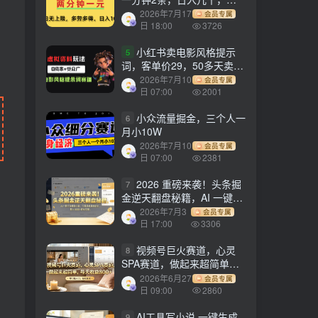
劳多得!
2026年7月17
会员专属
日 18:00
3726
小红书卖电影风格提示
5
词，客单价29，50多天卖了
790单，小白直接抄作业！
2026年7月10
会员专属
日 07:00
2001
小众流量掘金，三个人一
6
月小10W
2026年7月10
会员专属
日 07:00
2381
2026 重磅来袭！头条掘
7
金逆天翻盘秘籍，AI 一键打
造爆款内容，只需简单复制
2026年7月3
会员专属
粘贴，日入 1000 + 轻松实
日 17:00
3306
现！
视频号巨火赛道，心灵
8
SPA赛道，做起来超简单，
每天收益800+！
2026年6月27
会员专属
日 09:00
2860
AI工具写小说,一键生成
9