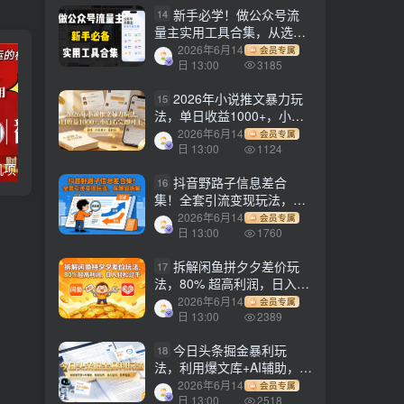
新手必学！做公众号流
14
量主实用工具合集，从选题
到变现，一篇搞定（新手必
2026年6月14
会员专属
备）
日 13:00
3185
2026年小说推文暴力玩
15
法，单日收益1000+，小白
看完即可上手
2026年6月14
会员专属
日 13:00
1124
电脑全自动挂机项目，日入1000+，无需任何费用，合作分成收益对半分
【副业项目3647期】最新羊场大亨全自动挂机项目，外面号称单号一天500+（含协议版挂机脚本）
抖音野路子信息差合
16
集！全套引流变现玩法，保
姆级拆解
2026年6月14
会员专属
日 13:00
1760
拆解闲鱼拼夕夕差价玩
17
法，80% 超高利润，日入轻
松过千
2026年6月14
会员专属
日 13:00
2389
今日头条掘金暴利玩
18
法，利用爆文库+AI辅助，轻
松矩阵、当天起号，简单粗
2026年6月14
会员专属
暴，日入1000+
日 13:00
2518