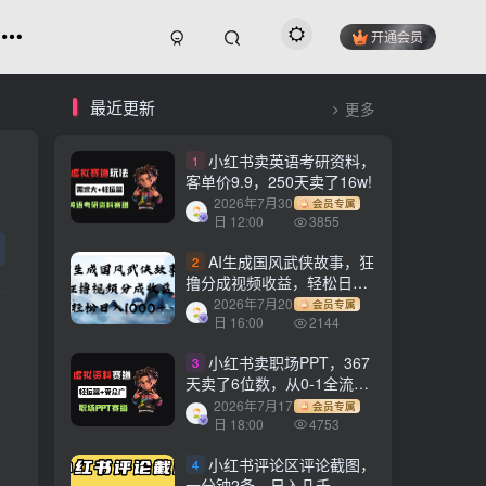
开通会员
最近更新
更多
小红书卖英语考研资料，
1
客单价9.9，250天卖了16w!
2026年7月30
会员专属
日 12:00
3855
AI生成国风武侠故事，狂
2
撸分成视频收益，轻松日入
1000+【可多平台分发】！
2026年7月20
会员专属
日 16:00
2144
小红书卖职场PPT，367
3
天卖了6位数，从0-1全流程
讲解
2026年7月17
会员专属
日 18:00
4753
小红书评论区评论截图，
4
一分钟2条，日入几千，多