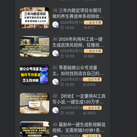
三年内稳定项目长期可
19
做的养生赛道单条视频收入
2200
2026年6月10
会员专属
日 16:00
877
2026年利用AI工具一键
20
生成武侠风视频，狂撸视频
号分成计划收益，原创度
2026年6月10
会员专属
高，画面好看，轻松日入
日 16:00
882
500+
零基础做公众号流量
21
主，如何找到适合自己的赛
道
2026年6月10
会员专属
日 16:00
2065
【听劝】一定要用AI工具
22
写小说,一键生成120万字，
躺着也能赚，月入2w+
2026年6月10
会员专属
日 16:00
3620
最新AI一键生成影视解说
23
视频，无需剪辑3分钟1条，
条条爆款，多平台变现日入
2026年6月4
会员专属