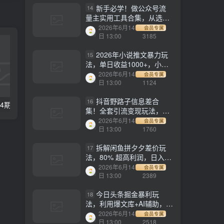
新手必学！做公众号流
14
量主实用工具合集，从选题
到变现，一篇搞定（新手必
2026年6月14
会员专属
备）
日 13:00
3185
2026年小说推文暴力玩
15
法，单日收益1000+，小白
看完即可上手
2026年6月14
会员专属
日 13:00
1124
抖音野路子信息差合
16
【副业项目5394期】价值1980，知识星球课程，流量堆积器，冷门暴力引流项目，全网最新玩法
【副业项目3811期】youtube（油管）涨粉教程：一星期内获得1000真实粉丝，免费且快速的方法
集！全套引流变现玩法，保
姆级拆解
2026年6月14
会员专属
日 13:00
1760
拆解闲鱼拼夕夕差价玩
17
法，80% 超高利润，日入轻
松过千
2026年6月14
会员专属
日 13:00
2389
今日头条掘金暴利玩
18
法，利用爆文库+AI辅助，轻
松矩阵、当天起号，简单粗
2026年6月14
会员专属
暴，日入1000+
日 13:00
2518