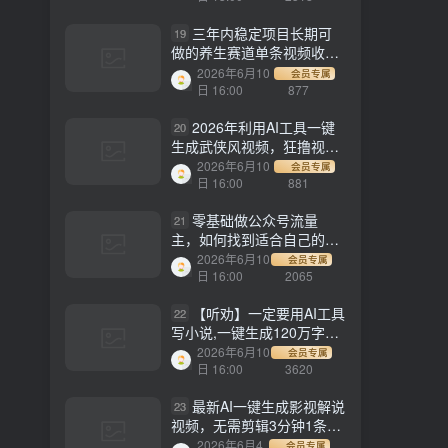
三年内稳定项目长期可
19
做的养生赛道单条视频收入
2200
2026年6月10
会员专属
日 16:00
877
2026年利用AI工具一键
20
生成武侠风视频，狂撸视频
号分成计划收益，原创度
2026年6月10
会员专属
高，画面好看，轻松日入
日 16:00
881
500+
零基础做公众号流量
21
主，如何找到适合自己的赛
道
2026年6月10
会员专属
日 16:00
2065
【听劝】一定要用AI工具
22
写小说,一键生成120万字，
躺着也能赚，月入2w+
2026年6月10
会员专属
日 16:00
3620
最新AI一键生成影视解说
23
视频，无需剪辑3分钟1条，
条条爆款，多平台变现日入
2026年6月4
会员专属