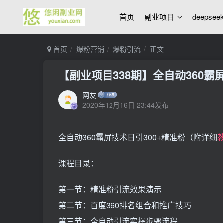
首页
副业项目
deepse
首页
爆粉营销
爆粉引流
正文
【副业项目338期】全自动360霸
网友
2020年12月16日 23:44发布
全自动360霸屏技术日引300+精准粉（附详细
课程
目录
：
第一节：精准粉引流效果演示
第二节：百度360排名组合和推广技巧
第三节：全自动引流实操步骤流程