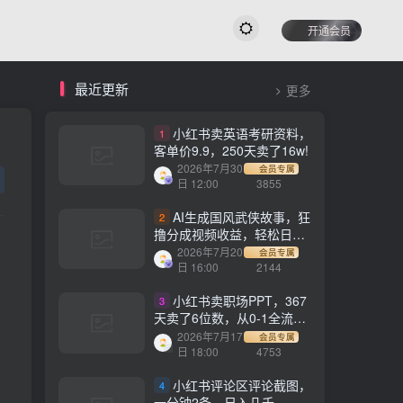
开通会员
最近更新
更多
小红书卖英语考研资料，
1
客单价9.9，250天卖了16w!
2026年7月30
会员专属
日 12:00
3855
AI生成国风武侠故事，狂
2
撸分成视频收益，轻松日入
1000+【可多平台分发】！
2026年7月20
会员专属
日 16:00
2144
小红书卖职场PPT，367
3
天卖了6位数，从0-1全流程
讲解
2026年7月17
会员专属
日 18:00
4753
小红书评论区评论截图，
4
一分钟2条，日入几千，多