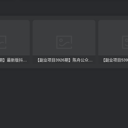
【副业项目3358期】最新版抖音直播间实时弹幕采集电脑永久版脚本加教程（抖音直播间怎么私信）
【副业项目3926期】陈舟公众号变现营第二期：0成本日涨粉1000+让你月赚10W+