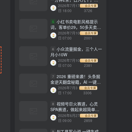
劳多得!
2026年7月17
会员专属
日 18:00
3726
小红书卖电影风格提示
5
词，客单价29，50多天卖了
790单，小白直接抄作业！
2026年7月10
会员专属
日 07:00
2001
小众流量掘金，三个人一
6
月小10W
2026年7月10
会员专属
日 07:00
2381
2026 重磅来袭！头条掘
7
金逆天翻盘秘籍，AI 一键打
造爆款内容，只需简单复制
2026年7月3
会员专属
粘贴，日入 1000 + 轻松实
日 17:00
3306
现！
视频号巨火赛道，心灵
8
SPA赛道，做起来超简单，
每天收益800+！
2026年6月27
会员专属
日 09:00
2859
AI工具写小说,一键生成
9