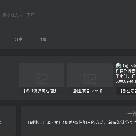
喜欢就支持一下吧
分享
收藏
【虚拟资源网站搭建服务】加盟本站系统，做一个和本站一样的独立网站，躺赚的项目
【副业项目1376期】龟课最新闲鱼项目玩法实战教程_全新升级月收益几千到几万
下一
引
【副业项目354期】108种微信加人的方法，总有能让你引