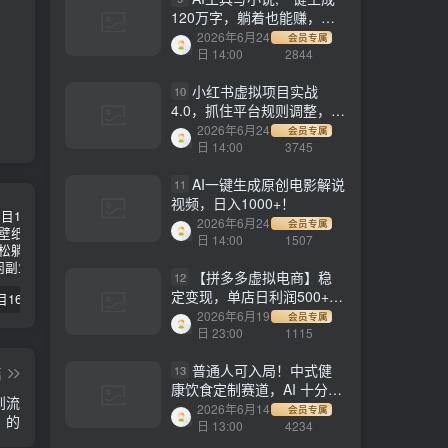
120万字，躺着也能赚，月
入2w+！
2026年6月24
会员专属
日 14:00
2844
小红书虚拟项目实战
10
4.0，抓住平台规则调整，单
店日入500+！
2026年6月24
会员专属
日 14:00
3745
AI一键生成原创电影解说
11
视频，日入1000+！
2026年6月24
会员专属
日 14:00
1507
【拼多多虚拟电商】稳
12
定变现，单店日利润500+，
【副业项目1658期】这样操作抖音壁纸号，每天半小时，轻松躺赚月入60000+
【副业项目4441期】最新长久稳定暴利项目，运费险全新玩法，日赚1000（包含详细教程，全程指导）
天津宝坻最有名的十八种小吃（宝坻当地有哪些小吃）
软件挂机全自动发货，轻松
2026年6月19
会员专属
实现月入1w+！
日 23:00
1115
普通人可入局！中式健
13
篇
康饮食定制赛道，AI 十分钟
到流
做爆款，变现超给力
2026年6月14
会员专属
的
日 13:00
4234