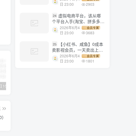
1500+
日 23:00
2903
虚拟电商平台，该从哪
24
个平台入手(淘宝、拼多多、
小红书)全攻略日入1000！
2026年6月4
会员专属
日 23:00
3683
【小红书、咸鱼】0成本
25
卖影视会员，一天卖出上百
单，轻轻松松日入1000+
2026年6月4
会员专属
日 23:00
1801
【副业项目1658期】这样操作抖音壁纸号，每天半小时，轻松躺赚月入60000+
【副业项目4441期】最新长久稳定暴利项目，运费险全新玩法，日赚1000（包含详细教程，全程指导）
天津宝坻最有名的十八种小吃（宝坻当地有哪些小吃）
篇
0）