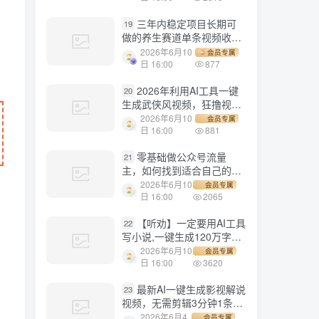
三年内稳定项目长期可
19
做的养生赛道单条视频收入
2200
2026年6月10
会员专属
日 16:00
877
2026年利用AI工具一键
20
生成武侠风视频，狂撸视频
号分成计划收益，原创度
2026年6月10
会员专属
高，画面好看，轻松日入
日 16:00
881
500+
零基础做公众号流量
21
主，如何找到适合自己的赛
道
2026年6月10
会员专属
日 16:00
2065
【听劝】一定要用AI工具
22
写小说,一键生成120万字，
躺着也能赚，月入2w+
2026年6月10
会员专属
日 16:00
3620
最新AI一键生成影视解说
23
视频，无需剪辑3分钟1条，
条条爆款，多平台变现日入
2026年6月4
会员专属