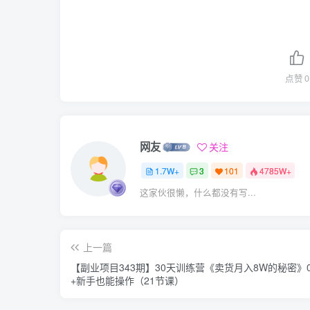
点赞
0
网友
关注
1.7W+
3
101
4785W+
这家伙很懒，什么都没有写...
上一篇
【副业项目343期】30天训练营《卖货月入8W的秘密》
+新手也能操作（21节课）