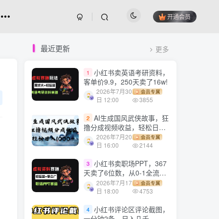
开通会员
最近更新
更多
小红书卖英语考研资料，
1
客单价9.9，250天卖了16w!
2026年7月30
会员专属
日 12:00
3855
AI生成国风武侠故事，狂
2
撸分成视频收益，轻松日入
1000+【可多平台分发】！
2026年7月20
会员专属
日 16:00
2144
小红书卖职场PPT，367
3
天卖了6位数，从0-1全流程
讲解
2026年7月17
会员专属
日 18:00
4753
小红书评论区评论截图，
4
一分钟2条，日入几千，多