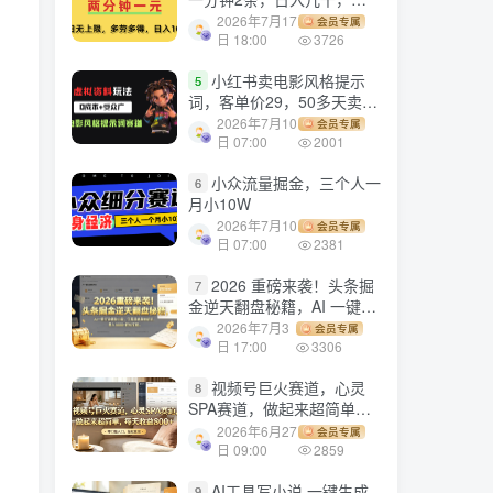
劳多得!
2026年7月17
会员专属
日 18:00
3726
小红书卖电影风格提示
5
词，客单价29，50多天卖了
790单，小白直接抄作业！
2026年7月10
会员专属
日 07:00
2001
小众流量掘金，三个人一
6
月小10W
2026年7月10
会员专属
日 07:00
2381
2026 重磅来袭！头条掘
7
金逆天翻盘秘籍，AI 一键打
造爆款内容，只需简单复制
2026年7月3
会员专属
粘贴，日入 1000 + 轻松实
日 17:00
3306
现！
视频号巨火赛道，心灵
8
SPA赛道，做起来超简单，
每天收益800+！
2026年6月27
会员专属
日 09:00
2859
AI工具写小说,一键生成
9