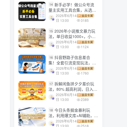
新手必学！做公众号流
14
量主实用工具合集，从选题
到变现，一篇搞定（新手必
2026年6月14
会员专属
备）
日 13:00
3185
2026年小说推文暴力玩
15
法，单日收益1000+，小白
看完即可上手
2026年6月14
会员专属
日 13:00
1124
抖音野路子信息差合
16
集！全套引流变现玩法，保
姆级拆解
2026年6月14
会员专属
日 13:00
1760
拆解闲鱼拼夕夕差价玩
17
法，80% 超高利润，日入轻
松过千
2026年6月14
会员专属
日 13:00
2389
今日头条掘金暴利玩
18
法，利用爆文库+AI辅助，轻
松矩阵、当天起号，简单粗
2026年6月14
会员专属
暴，日入1000+
日 13:00
2518