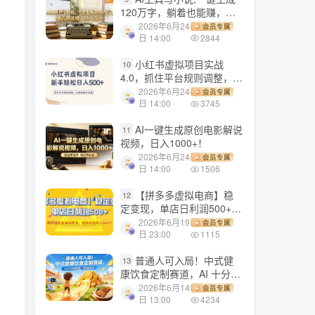
120万字，躺着也能赚，月
入2w+！
2026年6月24
会员专属
日 14:00
2844
小红书虚拟项目实战
10
4.0，抓住平台规则调整，单
店日入500+！
2026年6月24
会员专属
日 14:00
3745
AI一键生成原创电影解说
11
视频，日入1000+！
2026年6月24
会员专属
日 14:00
1506
【拼多多虚拟电商】稳
12
定变现，单店日利润500+，
软件挂机全自动发货，轻松
2026年6月19
会员专属
实现月入1w+！
日 23:00
1115
普通人可入局！中式健
13
康饮食定制赛道，AI 十分钟
做爆款，变现超给力
2026年6月14
会员专属
日 13:00
4234