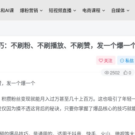
ek和AI课
爆粉营销
短视频直播
电商课程
自媒体
技巧：不刷粉、不刷播放、不刷赞，发一个爆一
关注
私信
2502
0
，积攒粉丝变现就能月入过万甚至几十上百万。这也吸引了年轻
仅仅因为摸不透这背后的秘诀，只要你掌握了爆品核心的技巧就
视频的爆品技巧，是通用的，适用于抖音、快手、火山、微视等大