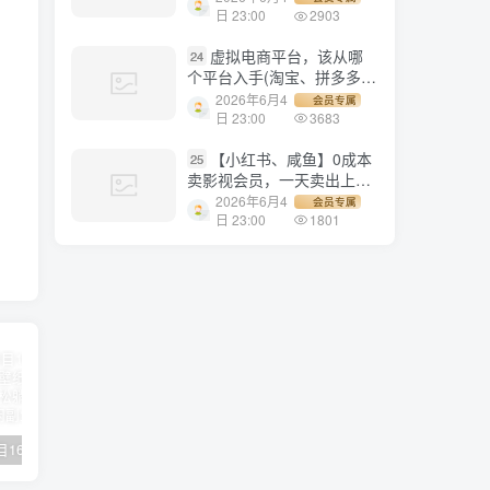
1500+
日 23:00
2903
虚拟电商平台，该从哪
24
个平台入手(淘宝、拼多多、
小红书)全攻略日入1000！
2026年6月4
会员专属
日 23:00
3683
【小红书、咸鱼】0成本
25
卖影视会员，一天卖出上百
单，轻轻松松日入1000+
2026年6月4
会员专属
日 23:00
1801
【副业项目1658期】这样操作抖音壁纸号，每天半小时，轻松躺赚月入60000+
【副业项目4441期】最新长久稳定暴利项目，运费险全新玩法，日赚1000（包含详细教程，全程指导）
天津宝坻最有名的十八种小吃（宝坻当地有哪些小吃）