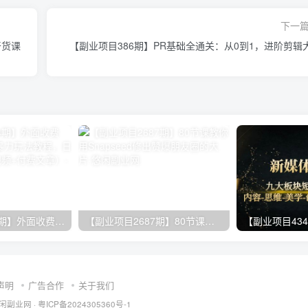
下一
干货课
【副业项目386期】PR基础全通关：从0到1，进阶剪辑
【副业项目3114期】外面收费148的最新中视频暴力玩法教程，日收益200+（10节视频+付费文章）
【副业项目2687期】80节课教你用Snapseed修出赞爆朋友圈的大片
声明
广告合作
关于我们
闲副业网
·
粤ICP备2024305360号-1