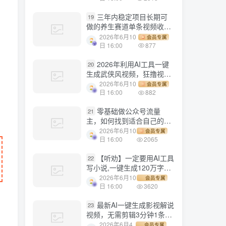
三年内稳定项目长期可
19
做的养生赛道单条视频收入
2200
2026年6月10
会员专属
日 16:00
877
2026年利用AI工具一键
20
生成武侠风视频，狂撸视频
号分成计划收益，原创度
2026年6月10
会员专属
高，画面好看，轻松日入
日 16:00
882
500+
零基础做公众号流量
21
主，如何找到适合自己的赛
道
2026年6月10
会员专属
日 16:00
2065
【听劝】一定要用AI工具
22
写小说,一键生成120万字，
躺着也能赚，月入2w+
2026年6月10
会员专属
日 16:00
3620
最新AI一键生成影视解说
23
视频，无需剪辑3分钟1条，
条条爆款，多平台变现日入
2026年6月4
会员专属