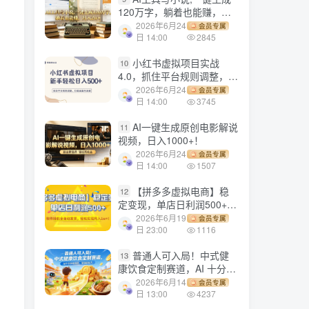
120万字，躺着也能赚，月
入2w+！
2026年6月24
会员专属
日 14:00
2845
小红书虚拟项目实战
10
4.0，抓住平台规则调整，单
店日入500+！
2026年6月24
会员专属
日 14:00
3745
AI一键生成原创电影解说
11
视频，日入1000+！
2026年6月24
会员专属
日 14:00
1507
【拼多多虚拟电商】稳
12
定变现，单店日利润500+，
软件挂机全自动发货，轻松
2026年6月19
会员专属
实现月入1w+！
日 23:00
1116
普通人可入局！中式健
13
康饮食定制赛道，AI 十分钟
做爆款，变现超给力
2026年6月14
会员专属
日 13:00
4237