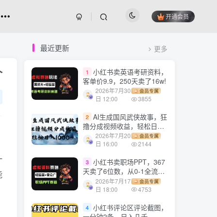
开通会员
最近更新
更多
个
小红书卖英语考研资料，
1
客单价9.9，250天卖了16w!
2026年7月30
会员专属
日 12:00
3855
AI生成国风武侠故事，狂
2
撸分成视频收益，轻松日入
1000+【可多平台分发】！
2026年7月20
会员专属
日 16:00
2144
一
小红书卖职场PPT，367
3
天卖了6位数，从0-1全流程
能
讲解
2026年7月17
会员专属
日 18:00
4753
小红书评论区评论截图，
4
一分钟2条，日入几千，多