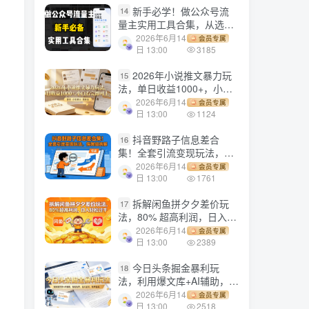
新手必学！做公众号流
14
量主实用工具合集，从选题
到变现，一篇搞定（新手必
2026年6月14
会员专属
备）
日 13:00
3185
2026年小说推文暴力玩
15
法，单日收益1000+，小白
看完即可上手
2026年6月14
会员专属
日 13:00
1124
抖音野路子信息差合
16
集！全套引流变现玩法，保
姆级拆解
2026年6月14
会员专属
日 13:00
1761
拆解闲鱼拼夕夕差价玩
17
法，80% 超高利润，日入轻
松过千
2026年6月14
会员专属
日 13:00
2389
今日头条掘金暴利玩
18
法，利用爆文库+AI辅助，轻
松矩阵、当天起号，简单粗
2026年6月14
会员专属
暴，日入1000+
日 13:00
2518