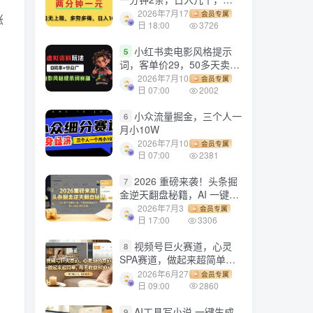
劳多得!
2026年7月17
会员专属
涨
日 18:00
3726
小红书卖电影风格提示
5
词，客单价29，50多天卖了
790单，小白直接抄作业！
2026年7月10
会员专属
日 07:00
2002
小众流量掘金，三个人一
6
月小10W
2026年7月10
会员专属
日 07:00
2381
2026 重磅来袭！头条掘
7
金逆天翻盘秘籍，AI 一键打
造爆款内容，只需简单复制
2026年7月3
会员专属
粘贴，日入 1000 + 轻松实
日 17:00
3306
现！
视频号巨火赛道，心灵
8
SPA赛道，做起来超简单，
每天收益800+！
2026年6月27
会员专属
日 09:00
2860
AI工具写小说,一键生成
9