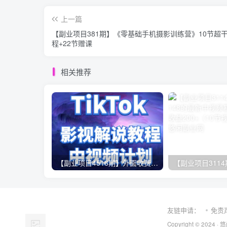
上一篇
【副业项目381期】《零基础手机摄影训练营》10节超
程+22节赠课
相关推荐
【副业项目4516期】外面收费2980元的TikTok影视解说、中视频教程，比国内的中视频计划收益高很多
友链申请：
免责
Copyright © 2024 ·
悠