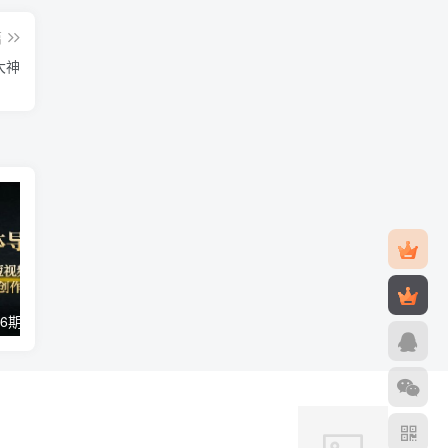
篇
大神
【副业项目4346期】新媒体导演班：九大板块短视频创作课，内容-思维-美学-创作，全方位提升
【副业项目4044期】短视频精细化文案，让你具备源源不断内容创作能力，0到10W粉丝打造方法