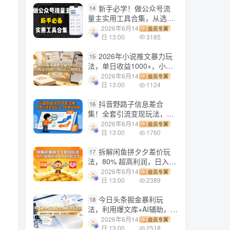
新手必学！做公众号流
14
量主实用工具合集，从选题
到变现，一篇搞定（新手必
2026年6月14
会员专属
备）
日 13:00
3185
2026年小说推文暴力玩
15
法，单日收益1000+，小白
看完即可上手
2026年6月14
会员专属
日 13:00
1124
抖音野路子信息差合
16
集！全套引流变现玩法，保
姆级拆解
2026年6月14
会员专属
日 13:00
1760
拆解闲鱼拼夕夕差价玩
17
法，80% 超高利润，日入轻
松过千
2026年6月14
会员专属
日 13:00
2389
今日头条掘金暴利玩
18
法，利用爆文库+AI辅助，轻
松矩阵、当天起号，简单粗
2026年6月14
会员专属
暴，日入1000+
日 13:00
2518