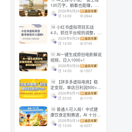
120万字，躺着也能赚，月
入2w+！
2026年6月24
会员专属
日 14:00
2844
小红书虚拟项目实战
10
4.0，抓住平台规则调整，单
店日入500+！
2026年6月24
会员专属
日 14:00
3745
AI一键生成原创电影解说
11
视频，日入1000+！
2026年6月24
会员专属
日 14:00
1507
【拼多多虚拟电商】稳
12
定变现，单店日利润500+，
软件挂机全自动发货，轻松
2026年6月19
会员专属
实现月入1w+！
日 23:00
1115
普通人可入局！中式健
13
康饮食定制赛道，AI 十分钟
做爆款，变现超给力
2026年6月14
会员专属
日 13:00
4237