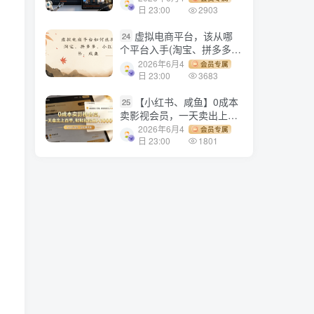
1500+
日 23:00
2903
虚拟电商平台，该从哪
24
个平台入手(淘宝、拼多多、
小红书)全攻略日入1000！
2026年6月4
会员专属
日 23:00
3683
【小红书、咸鱼】0成本
25
卖影视会员，一天卖出上百
单，轻轻松松日入1000+
2026年6月4
会员专属
日 23:00
1801