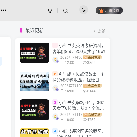
开通会员
最近更新
更多
小红书卖英语考研资料，
1
客单价9.9，250天卖了16w!
2026年7月30
会员专属
日 12:00
3855
AI生成国风武侠故事，狂
2
撸分成视频收益，轻松日入
1000+【可多平台分发】！
2026年7月20
会员专属
日 16:00
2144
小红书卖职场PPT，367
3
天卖了6位数，从0-1全流程
讲解
2026年7月17
会员专属
日 18:00
4753
小红书评论区评论截图，
4
一分钟2条，日入几千，多