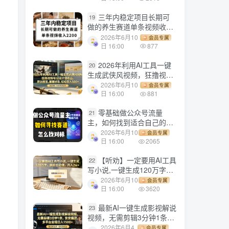
三年内稳定项目长期可
19
做的养生赛道单条视频收入
2200
2026年6月10
会员专属
日 16:00
877
2026年利用AI工具一键
20
生成武侠风视频，狂撸视频
号分成计划收益，原创度
2026年6月10
会员专属
高，画面好看，轻松日入
日 16:00
881
500+
零基础做公众号流量
21
主，如何找到适合自己的赛
道
2026年6月10
会员专属
日 16:00
2065
【听劝】一定要用AI工具
22
写小说,一键生成120万字，
躺着也能赚，月入2w+
2026年6月10
会员专属
日 16:00
3620
最新AI一键生成影视解说
23
视频，无需剪辑3分钟1条，
条条爆款，多平台变现日入
2026年6月4
会员专属