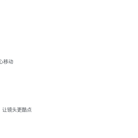
心移动
，让镜头更酷点