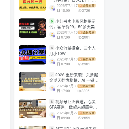
劳多得!
2026年7月17
会员专属
日 18:00
3726
小红书卖电影风格提示
5
词，客单价29，50多天卖了
790单，小白直接抄作业！
2026年7月10
会员专属
日 07:00
2001
小众流量掘金，三个人一
6
月小10W
2026年7月10
会员专属
日 07:00
2381
2026 重磅来袭！头条掘
7
金逆天翻盘秘籍，AI 一键打
造爆款内容，只需简单复制
2026年7月3
会员专属
粘贴，日入 1000 + 轻松实
日 17:00
3306
现！
视频号巨火赛道，心灵
8
SPA赛道，做起来超简单，
每天收益800+！
2026年6月27
会员专属
日 09:00
2859
AI工具写小说,一键生成
9