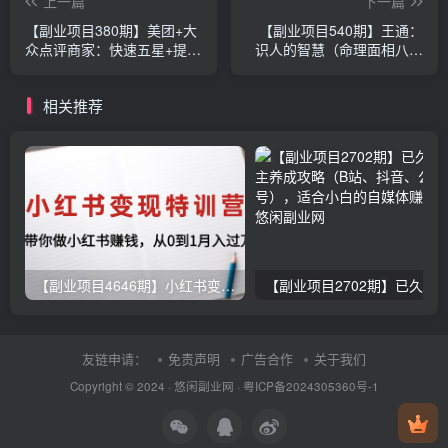
上一篇
下一篇
【副业项目380期】美团+大
【副业项目540期】王通：
众点评商家：快速五星+提升
识人的智慧（命理面相八字
获客运营技术
快速入门），成为年入百万
的朋友
相关推荐
【副业项目4646期】小红书变现特训营：带你快速入局小红书，从0到1月入过万
友链申请：
免责声明
广告合作
关于我们
Copyright © 2024 ·
悠闲副业网
·
粤ICP备2024305360号-1