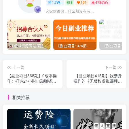
1.7W+
3
101
4785W+
这家伙很懒，什么都没有写...
【虚拟资源网站搭建服务】加盟本站系统，做一个和本站一样的独立网站，躺赚的项目
【副业项目1376期】龟课最新闲鱼项目玩法实战教程_全新升级月收益几千到几万
上一篇
下一篇
【副业项目368期】0成本操
【副业项目415期】我亲身
作：打造24小时自动赚钱机
操作的《无版权虚拟课程项
器，日收益200+正规项目
目》一天卖出十几单，日赚
500+简单粗暴！
相关推荐