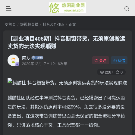
首页
短视频直播
抖音及TikTok
正文
【副业项目406期】抖音橱窗带货，无须原创搬运
卖货的玩法实现躺赚
网友
关注
私信
2020年12月17日 12:16发布
2287
0
麒麟社团队经过半年测试抖音卖货，已经摸索出了可搬运卖
货的玩法，其搬运伪原创率可达99%，免去很多没必要的设
备支出，在这次带货训练营里面毫无保留的把全流程分享给
你，只讲落地核心干货，工具配套都一一给你。