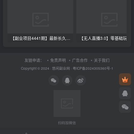
【副业项目4441期】最新长久稳定暴利项目，运费险全新玩法，日赚1000（包含详细教程，全程指导）
【无人直播3.0】零基础玩转男粉快手无人直播日产1000+，
友链申请：
免责声明
广告合作
关于我们
Copyright © 2024 ·
悠闲副业网
·
粤ICP备2024305360号-1
扫码加微信
0