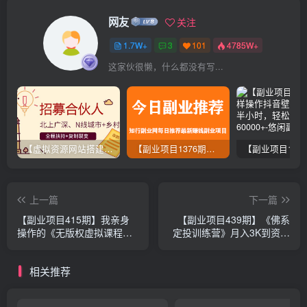
网友
关注
1.7W+
3
101
4785W+
这家伙很懒，什么都没有写...
【虚拟资源网站搭建服务】加盟本站系统，做一个和本站一样的独立网站，躺赚的项目
【副业项目1376期】龟课最新闲鱼项目玩法实战教程_全新升级月收益几千到几万
上一篇
下一篇
【副业项目415期】我亲身
【副业项目439期】《佛系
操作的《无版权虚拟课程项
定投训练营》月入3K到资产
目》一天卖出十几单，日赚
千万，对不理财的人，她有
500+简单粗暴！
一套100%赚钱系统
相关推荐