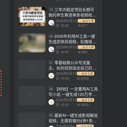
三年内稳定项目长期可
19
做的养生赛道单条视频收入
2200
2026年6月10
会员专属
日 16:00
877
2026年利用AI工具一键
20
生成武侠风视频，狂撸视频
号分成计划收益，原创度
2026年6月10
会员专属
高，画面好看，轻松日入
日 16:00
882
500+
零基础做公众号流量
21
主，如何找到适合自己的赛
道
2026年6月10
会员专属
日 16:00
2065
【听劝】一定要用AI工具
22
写小说,一键生成120万字，
躺着也能赚，月入2w+
2026年6月10
会员专属
日 16:00
3620
最新AI一键生成影视解说
23
视频，无需剪辑3分钟1条，
条条爆款，多平台变现日入
2026年6月4
会员专属