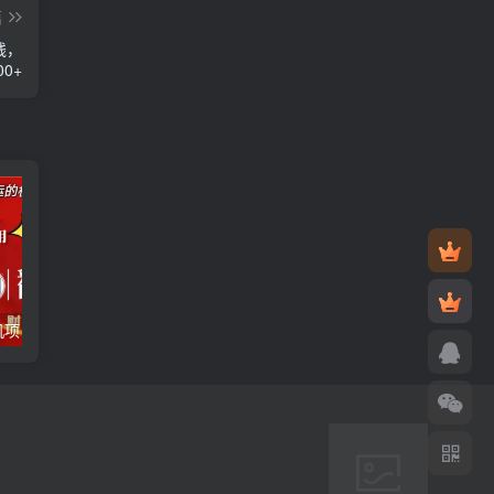
篇
钱，
0+
电脑全自动挂机项目，日入1000+，无需任何费用，合作分成收益对半分
【副业项目3647期】最新羊场大亨全自动挂机项目，外面号称单号一天500+（含协议版挂机脚本）