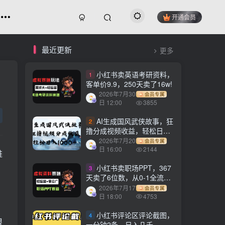
开通会员
最近更新
更多
小红书卖英语考研资料，
1
客单价9.9，250天卖了16w!
2026年7月30
会员专属
日 12:00
3855
AI生成国风武侠故事，狂
2
撸分成视频收益，轻松日入
1000+【可多平台分发】！
2026年7月20
会员专属
日 16:00
2144
推
小红书卖职场PPT，367
3
天卖了6位数，从0-1全流程
讲解
2026年7月17
会员专属
日 18:00
4753
小红书评论区评论截图，
4
根
一分钟2条，日入几千，多