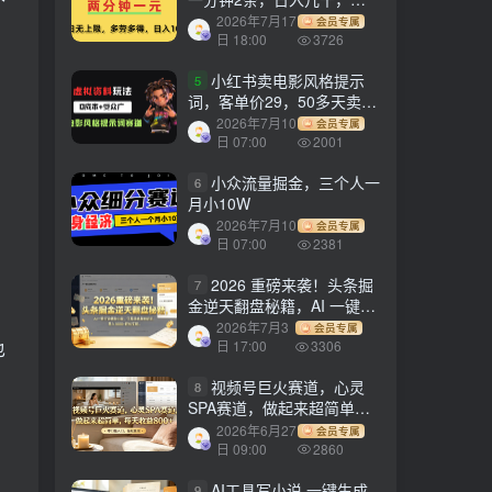
劳多得!
2026年7月17
会员专属
日 18:00
3726
小红书卖电影风格提示
5
词，客单价29，50多天卖了
790单，小白直接抄作业！
2026年7月10
会员专属
日 07:00
2001
小众流量掘金，三个人一
6
月小10W
2026年7月10
会员专属
日 07:00
2381
2026 重磅来袭！头条掘
7
金逆天翻盘秘籍，AI 一键打
造爆款内容，只需简单复制
2026年7月3
会员专属
也
粘贴，日入 1000 + 轻松实
日 17:00
3306
现！
视频号巨火赛道，心灵
8
SPA赛道，做起来超简单，
每天收益800+！
2026年6月27
会员专属
日 09:00
2860
AI工具写小说,一键生成
9