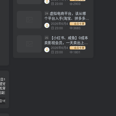
1500+
日 23:00
2903
虚拟电商平台，该从哪
24
个平台入手(淘宝、拼多多、
小红书)全攻略日入1000！
2026年6月4
会员专属
日 23:00
3683
【小红书、咸鱼】0成本
25
卖影视会员，一天卖出上百
单，轻轻松松日入1000+
2026年6月4
会员专属
日 23:00
1801
【副业项目1658期】这样操作抖音壁纸号，每天半小时，轻松躺赚月入60000+
【副业项目4441期】最新长久稳定暴利项目，运费险全新玩法，日赚1000（包含详细教程，全程指导）
天津宝坻最有名的十八种小吃（宝坻当地有哪些小吃）