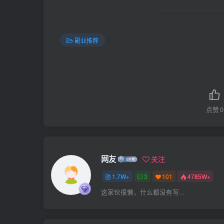
副业推荐
点赞
0
网友
关注
1.7W+
3
101
4785W+
这家伙很懒，什么都没有写...