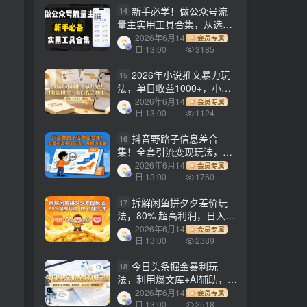
新手必学！做公众号流
14
量主实用工具合集，从选题
到变现，一篇搞定（新手必
2026年6月14
会员专属
备）
日 13:00
3185
2026年小说推文暴力玩
15
法，单日收益1000+，小白
看完即可上手
2026年6月14
会员专属
日 13:00
1124
抖音野路子信息差合
16
集！全套引流变现玩法，保
姆级拆解
2026年6月14
会员专属
日 13:00
1760
拆解闲鱼拼夕夕差价玩
17
法，80% 超高利润，日入轻
松过千
2026年6月14
会员专属
日 13:00
2389
今日头条掘金暴利玩
18
法，利用爆文库+AI辅助，轻
松矩阵、当天起号，简单粗
2026年6月14
会员专属
暴，日入1000+
日 13:00
2518