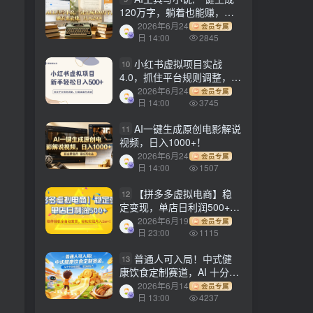
120万字，躺着也能赚，月
入2w+！
2026年6月24
会员专属
日 14:00
2845
小红书虚拟项目实战
10
4.0，抓住平台规则调整，单
店日入500+！
2026年6月24
会员专属
日 14:00
3745
AI一键生成原创电影解说
11
视频，日入1000+！
2026年6月24
会员专属
日 14:00
1507
【拼多多虚拟电商】稳
12
定变现，单店日利润500+，
软件挂机全自动发货，轻松
2026年6月19
会员专属
实现月入1w+！
日 23:00
1115
普通人可入局！中式健
13
康饮食定制赛道，AI 十分钟
做爆款，变现超给力
2026年6月14
会员专属
日 13:00
4237