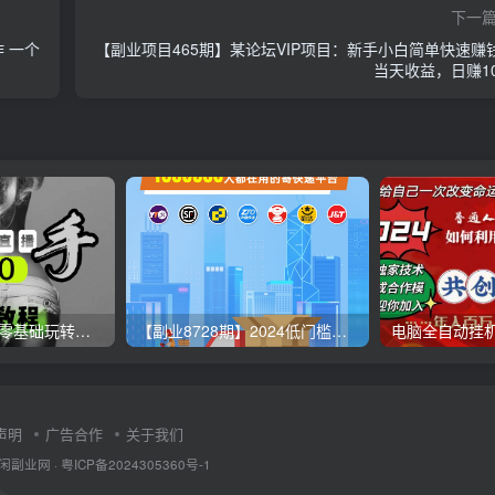
下一
 一个
【副业项目465期】某论坛VIP项目：新手小白简单快速赚
当天收益，日赚10
【无人直播3.0】零基础玩转男粉快手无人直播日产1000+，稳狠猛，2023男粉落地项目实操教程
【副业8728期】2024低门槛副业风口快递CPS，月收入过万的项目
声明
广告合作
关于我们
闲副业网
·
粤ICP备2024305360号-1