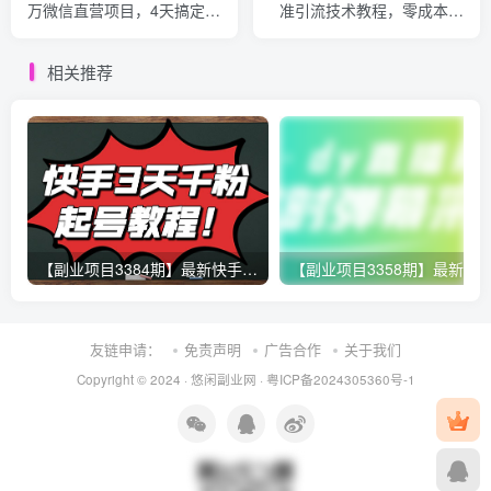
万微信直营项目，4天搞定精
准引流技术教程，零成本贴
准引流+转化成交（全套工
吧卖软件赚钱项目
具）
相关推荐
【副业项目3384期】最新快手起号实操技术：3天1000粉（快手怎么快速涨粉丝）
友链申请：
免责声明
广告合作
关于我们
Copyright © 2024 ·
悠闲副业网
·
粤ICP备2024305360号-1