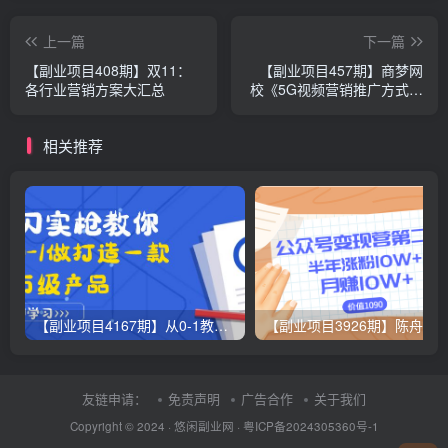
上一篇
下一篇
【副业项目408期】双11：
【副业项目457期】商梦网
各行业营销方案大汇总
校《5G视频营销推广方式》
新网络视频营销方案！
相关推荐
【副业项目4167期】从0-1教你打造一款千万级产品：策略产品能力+市场分析+竞品分析
友链申请：
免责声明
广告合作
关于我们
Copyright © 2024 ·
悠闲副业网
·
粤ICP备2024305360号-1