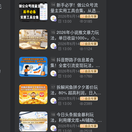
新手必学！做公众号流
14
无
量主实用工具合集，从选题
到变现，一篇搞定（新手必
2026年6月14
会员专属
备）
日 13:00
3185
2026年小说推文暴力玩
15
法，单日收益1000+，小白
看完即可上手
2026年6月14
会员专属
日 13:00
1124
抖音野路子信息差合
16
集！全套引流变现玩法，保
姆级拆解
的
2026年6月14
会员专属
日 13:00
1760
拆解闲鱼拼夕夕差价玩
17
。
法，80% 超高利润，日入轻
松过千
2026年6月14
会员专属
日 13:00
2389
今日头条掘金暴利玩
18
法，利用爆文库+AI辅助，轻
松矩阵、当天起号，简单粗
2026年6月14
会员专属
暴，日入1000+
日 13:00
2518