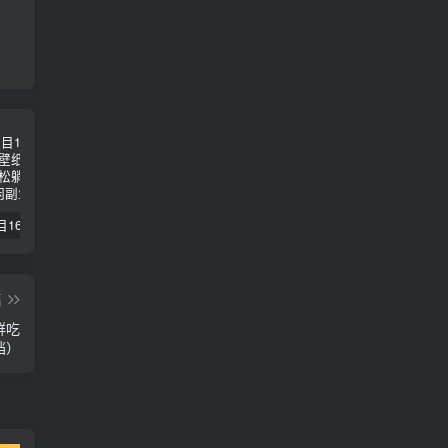
【副业项目1658期】这样操作抖音壁纸号，每天半小时，轻松躺赚月入60000+
【副业项目4441期】最新长久稳定暴利项目，运费险全新玩法，日赚1000（包含详细教程，全程指导）
天津宝坻最有名的十八种小吃（宝坻当地有哪些小吃）
篇
群吃
档）