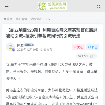
首页
爆粉营销
爆粉引流
正文
【副业项目523期】利用百姓网文章实现首页霸屏
被动引流+搜索引擎截流同行的引流玩法
网友
关注
私信
2020年12月19日 13:40发布
1772
0
“流量为王”常年来稳坐移动
互联网
七大黄金法则之首，
微
信
、今日头条、短
视频
、付费竞价，万变不离其宗：得流量
者得天下！
黄岛主这次的引流分享会，为你揭秘微信SEO精准引流玩法
+淘宝虚拟被动收入+百度文库精准引流玩法，并且赠送业内
最高效的两个免费引流玩法，让苦于没流量的你在2020打个