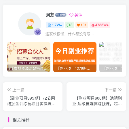
网友
关注
1.7W+
3
101
4785W+
这家伙很懒，什么都没有写...
【虚拟资源网站搭建服务】加盟本站系统，做一个和本站一样的独立网站，躺赚的项目
【副业项目1376期】龟课最新闲鱼项目玩法实战教程_全新升级月收益几千到几万
上一篇
下一篇
【副业项目395期】72节网
【副业项目600期】池骋副
络掘金训练营项目实操课
业·超级自媒体赚钱课，超级
程，助你从零起步、创业致
杠杆每个月多赚十万，甚至
富
“月入百万”
相关推荐