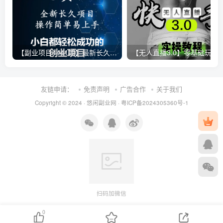
【副业项目4441期】最新长久稳定暴利项目，运费险全新玩法，日赚1000（包含详细教程，全程指导）
【无人直播3.0】零基础玩转男粉快手无人直播日产1000+，
友链申请：
免责声明
广告合作
关于我们
Copyright © 2024 ·
悠闲副业网
·
粤ICP备2024305360号-1
扫码加微信
0