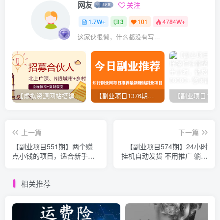
网友
关注
1.7W+
3
101
4784W+
这家伙很懒，什么都没有写...
【虚拟资源网站搭建服务】加盟本站系统，做一个和本站一样的独立网站，躺赚的项目
【副业项目1376期】龟课最新闲鱼项目玩法实战教程_全新升级月收益几千到几万
上一篇
下一篇
【副业项目551期】两个赚
【副业项目574期】24小时
点小钱的项目，适合新手一
挂机自动发货 不用推广 躺赚
天赚50块
的项目，日出千单，月入
3W+（无水印）
相关推荐