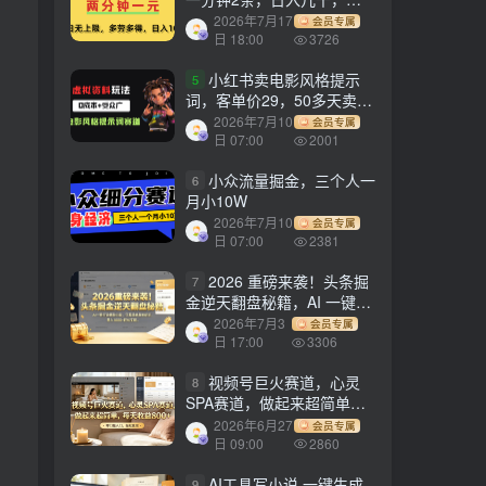
劳多得!
2026年7月17
会员专属
日 18:00
3726
小红书卖电影风格提示
5
词，客单价29，50多天卖了
790单，小白直接抄作业！
2026年7月10
会员专属
日 07:00
2001
小众流量掘金，三个人一
6
月小10W
2026年7月10
会员专属
日 07:00
2381
2026 重磅来袭！头条掘
7
金逆天翻盘秘籍，AI 一键打
造爆款内容，只需简单复制
2026年7月3
会员专属
粘贴，日入 1000 + 轻松实
日 17:00
3306
现！
视频号巨火赛道，心灵
8
SPA赛道，做起来超简单，
每天收益800+！
2026年6月27
会员专属
日 09:00
2860
AI工具写小说,一键生成
9