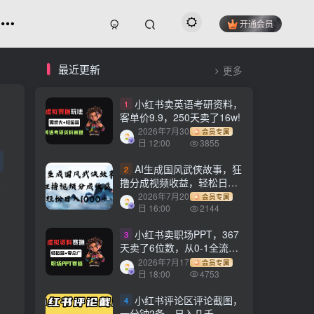
开通会员
最近更新
更多
小红书卖英语考研资料，
1
客单价9.9，250天卖了16w!
2026年7月30
会员专属
日 12:00
3855
AI生成国风武侠故事，狂
2
撸分成视频收益，轻松日入
1000+【可多平台分发】！
2026年7月20
会员专属
日 16:00
2144
小红书卖职场PPT，367
3
天卖了6位数，从0-1全流程
讲解
2026年7月17
会员专属
日 18:00
4753
小红书评论区评论截图，
4
一分钟2条，日入几千，多