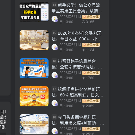
新手必学！做公众号流
14
量主实用工具合集，从选题
到变现，一篇搞定（新手必
2026年6月14
会员专属
备）
日 13:00
3185
2026年小说推文暴力玩
15
法，单日收益1000+，小白
看完即可上手
2026年6月14
会员专属
日 13:00
1124
抖音野路子信息差合
16
集！全套引流变现玩法，保
姆级拆解
2026年6月14
会员专属
日 13:00
1760
拆解闲鱼拼夕夕差价玩
17
法，80% 超高利润，日入轻
松过千
2026年6月14
会员专属
日 13:00
2389
今日头条掘金暴利玩
18
法，利用爆文库+AI辅助，轻
松矩阵、当天起号，简单粗
2026年6月14
会员专属
暴，日入1000+
日 13:00
2518