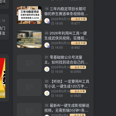
【副业项目1658期】这样操作抖音壁纸号，每天半小时，轻松躺赚月入60000+
【副业项目4441期】最新长久稳定暴利项目，运费险全新玩法，日赚1000（包含详细教程，全程指导）
天津宝坻最有名的十八种小吃（宝坻当地有哪些小吃）
三年内稳定项目长期可
19
做的养生赛道单条视频收入
2200
2026年6月10
会员专属
篇
日 16:00
877
热门
算法
2026年利用AI工具一键
20
生成武侠风视频，狂撸视频
号分成计划收益，原创度
2026年6月10
会员专属
高，画面好看，轻松日入
日 16:00
882
500+
零基础做公众号流量
21
主，如何找到适合自己的赛
道
2026年6月10
会员专属
日 16:00
2065
【听劝】一定要用AI工具
22
写小说,一键生成120万字，
躺着也能赚，月入2w+
2026年6月10
会员专属
【副业项目4379期】月销百万酒业酒具直播间脚本话术：服装话术+各行各业类目直播话术资料包
【副业项目8209期】最新火爆的抖音直播弹幕小游戏羊羊抗狼，开播教程详解，轻松日入500+
日 16:00
3620
最新AI一键生成影视解说
23
视频，无需剪辑3分钟1条，
条条爆款，多平台变现日入
2026年6月4
会员专属