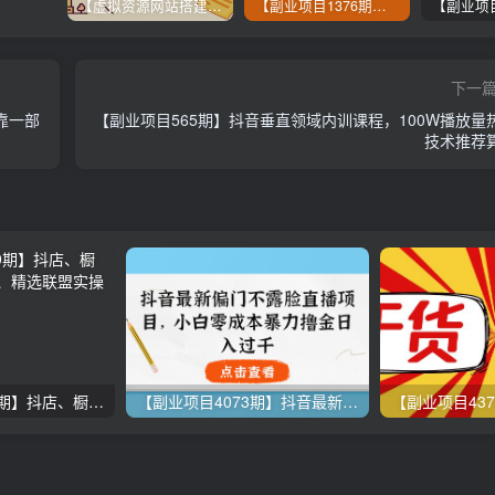
【虚拟资源网站搭建服务】加盟本站系统，做一个和本站一样的独立网站，躺赚的项目
【副业项目1376期】龟课最新闲鱼项目玩法实战教程_全新升级月收益几千到几万
下一
靠一部
【副业项目565期】抖音垂直领域内训课程，100W播放量
技术推荐
【副业项目3109期】抖店、橱窗、学浪、企业号、精选联盟实操课程
【副业项目4073期】抖音最新偏门不露脸直播项目，小白零成本暴力撸金日入1000+