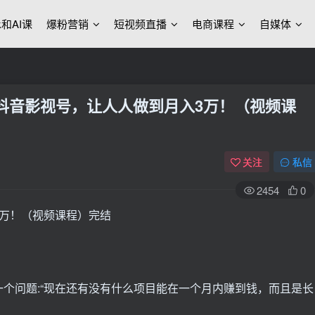
ek和AI课
爆粉营销
短视频直播
电商课程
自媒体
造抖音影视号，让人人做到月入3万！（视频课
关注
私信
2454
0
个问题:“现在还有没有什么项目能在一个月内赚到钱，而且是长