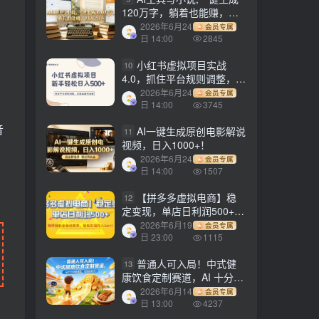
120万字，躺着也能赚，月
入2w+！
2026年6月24
会员专属
日 14:00
2845
小红书虚拟项目实战
10
4.0，抓住平台规则调整，单
店日入500+！
2026年6月24
会员专属
日 14:00
3745
音
AI一键生成原创电影解说
11
视频，日入1000+！
2026年6月24
会员专属
日 14:00
1507
【拼多多虚拟电商】稳
12
定变现，单店日利润500+，
软件挂机全自动发货，轻松
2026年6月19
会员专属
实现月入1w+！
日 23:00
1115
普通人可入局！中式健
13
康饮食定制赛道，AI 十分钟
做爆款，变现超给力
2026年6月14
会员专属
日 13:00
4237