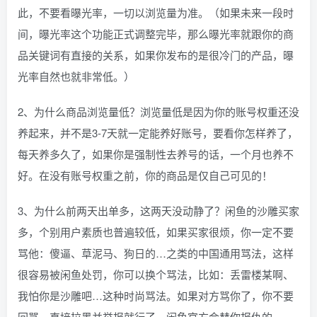
此，不要看曝光率，一切以浏览量为准。（如果未来一段时
间，曝光率这个功能正式调整完毕，那么曝光率就跟你的商
品关键词有直接的关系，如果你发布的是很冷门的产品，曝
光率自然也就非常低。）
2、为什么商品浏览量低？浏览量低是因为你的账号权重还没
养起来，并不是3-7天就一定能养好账号，要看你怎样养了，
每天养多久了，如果你是强制性去养号的话，一个月也养不
好。在没有账号权重之前，你的商品是仅自己可见的！
3、为什么前两天出单多，这两天没动静了？闲鱼的沙雕买家
多，个别用户素质也普遍较低，如果买家很烦，你一定不要
骂他：傻逼、草泥马、狗日的…之类的中国通用骂法，这样
很容易被闲鱼处罚，你可以换个骂法，比如：丢雷楼某啊、
我怕你是沙雕吧…这种时尚骂法。如果对方骂你了，你不要
回骂，直接拉黑并举报就行了，闲鱼官方会替你报仇的。