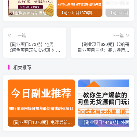
【虚拟资源网站搭建服务】加盟本站系统，做一个和本站一样的独立网站，躺赚的项目
【副业项目1376期】龟课最新闲鱼项目玩法实战教程_全新升级月收益几千到几万
上一篇
下一篇
【副业项目573期】宅男
【副业项目620期】起航哥
《闲鱼项目玩法实战班 》线
副业项目三期：暴力搬运不
上副业项目八期，副业项目
封号玩法，闲鱼单品卖爆和
1-3节视频课（无水印）
零投资如何实现月入过万
相关推荐
【副业项目1376期】龟课最新闲鱼项目玩法实战教程_全新升级月收益几千到几万
【副业项目4446期