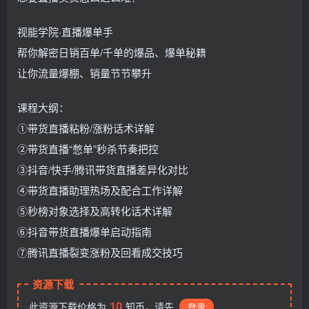
视能学院·直播爆单手
帮你解密日销百单/千单的爆品、爆单秘籍
让你流量爆棚、销量节节攀升
课程大纲：
①带货直播粘粉/涨粉话术详解
②带货直播“憋单”秒杀节奏把控
③抖音/快手/腾讯带货直播差异化对比
④带货直播助理热场及配合工作详解
⑤秒榜对象选择及高转化话术详解
⑥抖音带货直播爆单启动指南
⑦腾讯直播裂变涨粉及回看成交技巧
资源下载
10
此资源下载价格为
知币，请先
登录