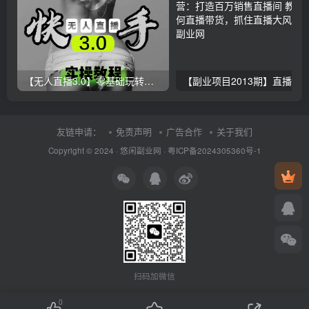
【无人直播3.0】零基础玩转男粉快手无人直播日产1000+，稳狠猛，2023男粉落地项目实操教程
友链申请：
免责声明
广告合作
关于我们
Copyright © 2024 ·
悠闲副业网
·
粤ICP备2024305360号-1
扫码加微信
0