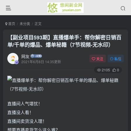
首页
未分类
正文
【副业项目593期】直播爆单手：帮你解密日销百
单/千单的爆品、爆单秘籍（7节视频-无水印）
网友
关注
私信
2021年6月8日 14:35更新
2105
0
直播间人气堪忧！
直播没人看！
直播间卖货没人理！
想要直播卖货怎么这么难？