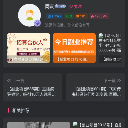
网友
关注
1.7W+
3
101
4785W+
这家伙很懒，什么都没有写...
【虚拟资源网站搭建服务】加盟本站系统，做一个和本站一样的独立网站，躺赚的项目
【副业项目1376期】龟课最新闲鱼项目玩法实战教程_全新升级月收益几千到几万
上一篇
下一篇
【副业项目585期】直播疯
【副业项目601期】飞哥传
狂掘金，吸引10万人观看，
书抖音热门引流变现 直播上
带货5000单+8天变现280万
热门 引流卖货秘籍，一天赚
（百业通用）
5224元(无水印)
相关推荐