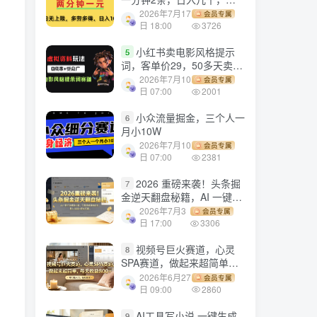
劳多得!
2026年7月17
会员专属
日 18:00
3726
小红书卖电影风格提示
5
词，客单价29，50多天卖了
790单，小白直接抄作业！
2026年7月10
会员专属
日 07:00
2001
小众流量掘金，三个人一
6
月小10W
2026年7月10
会员专属
日 07:00
2381
2026 重磅来袭！头条掘
7
金逆天翻盘秘籍，AI 一键打
造爆款内容，只需简单复制
2026年7月3
会员专属
粘贴，日入 1000 + 轻松实
日 17:00
3306
现！
视频号巨火赛道，心灵
8
SPA赛道，做起来超简单，
每天收益800+！
2026年6月27
会员专属
日 09:00
2860
AI工具写小说,一键生成
9