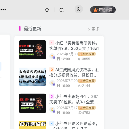
开通会员
最近更新
更多
小红书卖英语考研资料，
1
客单价9.9，250天卖了16w!
2026年7月30
会员专属
日 12:00
3855
AI生成国风武侠故事，狂
2
撸分成视频收益，轻松日入
1000+【可多平台分发】！
2026年7月20
会员专属
日 16:00
2144
小红书卖职场PPT，367
3
天卖了6位数，从0-1全流程
讲解
2026年7月17
会员专属
日 18:00
4753
小红书评论区评论截图，
4
一分钟2条，日入几千，多