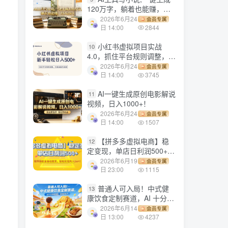
120万字，躺着也能赚，月
入2w+！
2026年6月24
会员专属
日 14:00
2844
小红书虚拟项目实战
10
4.0，抓住平台规则调整，单
，
店日入500+！
2026年6月24
会员专属
日 14:00
3745
AI一键生成原创电影解说
11
视频，日入1000+！
2026年6月24
会员专属
日 14:00
1507
【拼多多虚拟电商】稳
12
定变现，单店日利润500+，
软件挂机全自动发货，轻松
2026年6月19
会员专属
实现月入1w+！
日 23:00
1115
普通人可入局！中式健
13
康饮食定制赛道，AI 十分钟
做爆款，变现超给力
2026年6月14
会员专属
日 13:00
4237