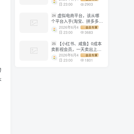
1500+
日 23:00
2903
虚拟电商平台，该从哪
24
个平台入手(淘宝、拼多多、
小红书)全攻略日入1000！
2026年6月4
会员专属
日 23:00
3683
【小红书、咸鱼】0成本
25
，
卖影视会员，一天卖出上百
单，轻轻松松日入1000+
2026年6月4
会员专属
日 23:00
1801
替
本