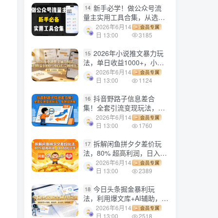
新手必学！做公众号流
14
量主实用工具合集，从选题
到变现，一篇搞定（新手必
2026年6月14
会员专属
备）
日 13:00
3185
2026年小说推文暴力玩
15
法，单日收益1000+，小白
看完即可上手
2026年6月14
会员专属
日 13:00
1124
抖音野路子信息差合
16
集！全套引流变现玩法，保
姆级拆解
2026年6月14
会员专属
日 13:00
1760
拆解闲鱼拼夕夕差价玩
17
法，80% 超高利润，日入轻
松过千
2026年6月14
会员专属
日 13:00
2389
今日头条掘金暴利玩
18
法，利用爆文库+AI辅助，轻
松矩阵、当天起号，简单粗
2026年6月14
会员专属
暴，日入1000+
日 13:00
2518