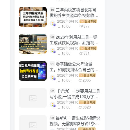
三年内稳定项目长期可
19
做的养生赛道单条视频收入
2200
2026年6月10
会员专属
日 16:00
877
2026年利用AI工具一键
20
生成武侠风视频，狂撸视频
号分成计划收益，原创度
2026年6月10
会员专属
高，画面好看，轻松日入
日 16:00
881
500+
零基础做公众号流量
21
主，如何找到适合自己的赛
道
2026年6月10
会员专属
日 16:00
2065
【听劝】一定要用AI工具
22
写小说,一键生成120万字，
躺着也能赚，月入2w+
2026年6月10
会员专属
日 16:00
3620
最新AI一键生成影视解说
23
视频，无需剪辑3分钟1条，
条条爆款，多平台变现日入
2026年6月4
会员专属