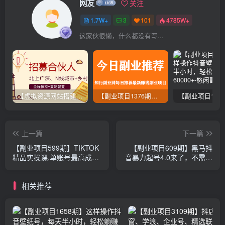
网友
关注
1.7W+
3
101
4785W+
这家伙很懒，什么都没有写...
【虚拟资源网站搭建服务】加盟本站系统，做一个和本站一样的独立网站，躺赚的项目
【副业项目1376期】龟课最新闲鱼项目玩法实战教程_全新升级月收益几千到几万
上一篇
下一篇
【副业项目599期】TIKTOK
【副业项目609期】黑马抖
精品实操课,单账号最高成绩
音暴力起号4.0来了，不需要
210W粉丝 单条视频最高
搬运，30秒出一个作品只要
300W点赞（无水印）
有手机就能做
相关推荐