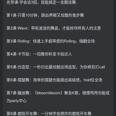
先导课-学会这3招，就能搞定一支酷炫舞
第1课-只需10分钟，跳出养眼又炫酷的鬼步舞
第2课-Wave：带有波浪的舞姿，才能抢夺所有人的注意
第3课-Rolling：快速上手超带感的Rolling，嗨翻全场
第4课-卡节拍：一招教你秒变卡拍达人
第5课-凹造型：一秒凹出最炫酷出场造型，为你疯狂打call
第6课-摆腿舞：简单的摆腿也能跳出高级感，hold住全场
第7课-蹦迪舞：《bboombboom》聚会K歌，随便甩甩也能成
为party中心
第8课-鹿晗开车舞：一分钟学会燃炸的鹿晗开车舞