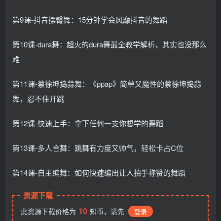
第9课-抖音摆臀舞：15分钟学会风靡抖音的舞蹈
第10课-dura舞：超火的dura舞最全教学解析，其实也没那么
难
第11课-蔡徐坤捣蒜舞：《ppap》简单又魔性的蔡徐坤捣蒜
舞，忍不住开跳
第12课-快速上手：拿下任何一支你想学的舞蹈
第13课-多人合舞：跳舞有力度又帅气，轻松卡占C位
第14课-自主编舞：如何快速编出让人拍手称赞的舞蹈
资源下载
10
此资源下载价格为
知币，请先
登录