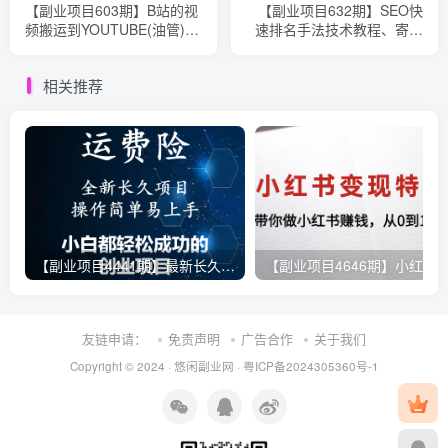
【副业项目603期】B站的视
【副业项目632期】SEO快
频搬运到YOUTUBE(油管)，
速排名手法技术教程、寄生
一个0投资躺赚美金的项目
虫手法、站群手法(适合所有
（附工具+教程）
关键词)无水印
相关推荐
【副业项目4441期】最新长久稳定暴利项目，运费险全新玩法，日赚1000（包含详细教程，全程指导）
友链申请：
免责声明
广告合作
关于我们
Copyright © 2024 ·
悠闲副业网
·
粤ICP备2024305360号-1