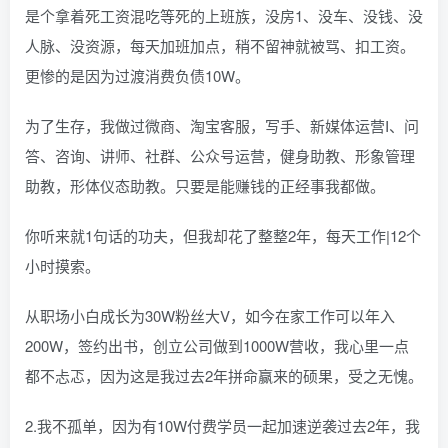
是个拿着死工资混吃等死的上班族，没房1、没车、没钱、没
人脉、没资源，每天加班加点，稍不留神就被骂、扣工资。
更惨的是因为过渡消费负债10W。
为了生存，我做过微商、淘宝客服，写手、新媒体运营I、问
答、咨询、讲师、社群、公众号运营，健身助教、形象管理
助教，形体仪态助教。只要是能赚钱的正经事我都做。
你听来就1句话的功夫，但我却花了整整2年，每天工作|12个
小时摸索。
从职场小白成长为30W粉丝大V，如今在家工作可以年入
200W，签约出书，创立公司做到1000W营收，我心里一点
都不忐忑，因为这是我过去2年拼命赢来的硕果，受之无愧。
2.我不孤单，因为有10W付费学员一起加速逆袭过去2年，我