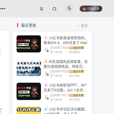
开通会员
最近更新
更多
小红书卖英语考研资料，
1
客单价9.9，250天卖了16w!
2026年7月30
会员专属
日 12:00
3855
AI生成国风武侠故事，狂
2
撸分成视频收益，轻松日入
1000+【可多平台分发】！
2026年7月20
会员专属
日 16:00
2144
小红书卖职场PPT，367
3
天卖了6位数，从0-1全流程
讲解
2026年7月17
会员专属
日 18:00
4753
小红书评论区评论截图，
4
一分钟2条，日入几千，多