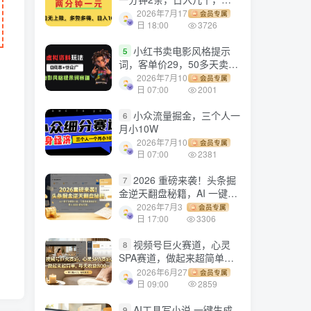
劳多得!
2026年7月17
会员专属
日 18:00
3726
小红书卖电影风格提示
5
词，客单价29，50多天卖了
790单，小白直接抄作业！
2026年7月10
会员专属
日 07:00
2001
小众流量掘金，三个人一
6
月小10W
2026年7月10
会员专属
日 07:00
2381
2026 重磅来袭！头条掘
7
金逆天翻盘秘籍，AI 一键打
造爆款内容，只需简单复制
2026年7月3
会员专属
粘贴，日入 1000 + 轻松实
日 17:00
3306
现！
视频号巨火赛道，心灵
8
SPA赛道，做起来超简单，
每天收益800+！
2026年6月27
会员专属
日 09:00
2859
AI工具写小说,一键生成
9