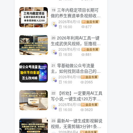
三年内稳定项目长期可
19
做的养生赛道单条视频收入
2200
2026年6月10
会员专属
日 16:00
877
2026年利用AI工具一键
20
生成武侠风视频，狂撸视频
号分成计划收益，原创度
2026年6月10
会员专属
高，画面好看，轻松日入
日 16:00
881
500+
零基础做公众号流量
21
主，如何找到适合自己的赛
道
2026年6月10
会员专属
日 16:00
2065
【听劝】一定要用AI工具
22
写小说,一键生成120万字，
躺着也能赚，月入2w+
2026年6月10
会员专属
日 16:00
3620
最新AI一键生成影视解说
23
视频，无需剪辑3分钟1条，
条条爆款，多平台变现日入
2026年6月4
会员专属