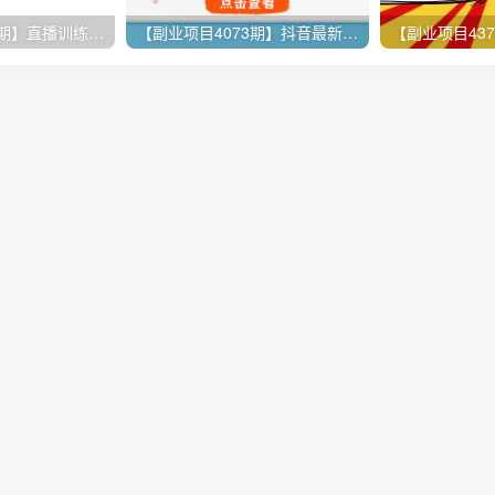
【副业项目2013期】直播训练营：打造百万销售直播间 教会你如何直播带货，抓住直播大风口
【副业项目4073期】抖音最新偏门不露脸直播项目，小白零成本暴力撸金日入1000+