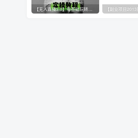
【无人直播3.0】零基础玩转男粉快手无人直播日产1000+，稳狠猛，2023男粉落地项目实操教程