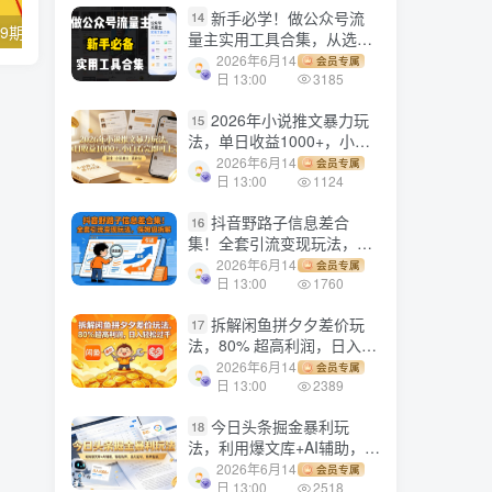
新手必学！做公众号流
14
【副业项目4379期】月销百万酒业酒具直播间脚本话术：服装话术+各行各业类目直播话术资料包
【副业项目4029期】短视频直播运营实操班，直播带货精细化运营实操，教你快速打造赚钱直播间
量主实用工具合集，从选题
到变现，一篇搞定（新手必
2026年6月14
会员专属
备）
日 13:00
3185
2026年小说推文暴力玩
15
法，单日收益1000+，小白
看完即可上手
2026年6月14
会员专属
日 13:00
1124
抖音野路子信息差合
16
集！全套引流变现玩法，保
姆级拆解
2026年6月14
会员专属
日 13:00
1760
拆解闲鱼拼夕夕差价玩
17
法，80% 超高利润，日入轻
松过千
2026年6月14
会员专属
日 13:00
2389
今日头条掘金暴利玩
18
法，利用爆文库+AI辅助，轻
松矩阵、当天起号，简单粗
2026年6月14
会员专属
暴，日入1000+
日 13:00
2518