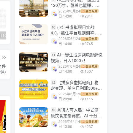
120万字，躺着也能赚，月
入2w+！
2026年6月24
会员专属
日 14:00
2844
小红书虚拟项目实战
10
4.0，抓住平台规则调整，单
【副业项目1658期】这样操作抖音壁纸号，每天半小时，轻松躺赚月入60000+
【副业项目4441期】最新长久稳定暴利项目，运费险全新玩法，日赚1000（包含详细教程，全程指导）
天津宝坻最有名的十八种小吃（宝坻当地有哪些小吃）
店日入500+！
2026年6月24
会员专属
日 14:00
3745
AI一键生成原创电影解说
11
篇
视频，日入1000+！
4件
2026年6月24
会员专属
课)
日 14:00
1507
【拼多多虚拟电商】稳
12
定变现，单店日利润500+，
软件挂机全自动发货，轻松
2026年6月19
会员专属
实现月入1w+！
日 23:00
1115
普通人可入局！中式健
13
康饮食定制赛道，AI 十分钟
做爆款，变现超给力
2026年6月14
会员专属
日 13:00
4237