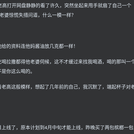
老高打开网盘静静的看了许久，突然坐起来甩手就扇了自己一个
他老婆惊慌失措问道，什么一模一样？
他给的资料连他妈酱油放几克都一样！
吃喝拉撒都得他老婆伺候，这不才缓过来找我喝酒，喝的那叫一
不是你这么喝的。
着老高这般模样，想起了几年前的自己，我沉默了，端起杯子对
目上线了，原本计划到4月中旬才能上线，昨晚买了两包槟榔一包