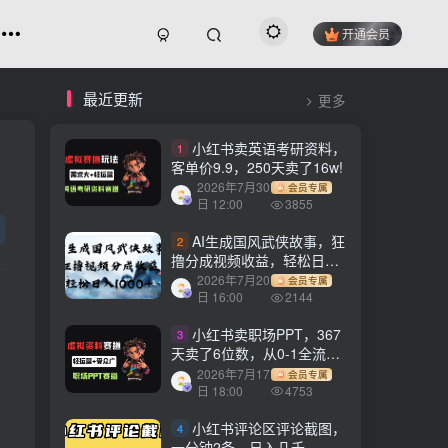
开通会员
最近更新
更多
小红书卖英语考研资料，
1
客单价9.9，250天卖了16w!
2026年7月30
会员专属
日 12:00
3855
AI生成国风武侠故事，狂
2
撸分成视频收益，轻松日入
1000+【可多平台分发】！
2026年7月20
会员专属
日 16:00
2144
小红书卖职场PPT，367
3
天卖了6位数，从0-1全流程
讲解
2026年7月17
会员专属
日 18:00
4753
小红书评论区评论截图，
4
一分钟2条，日入几千，多