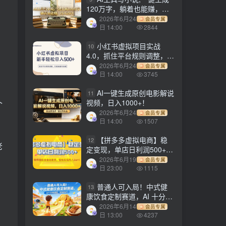
120万字，躺着也能赚，月
入2w+！
2026年6月24
会员专属
日 14:00
2844
小红书虚拟项目实战
10
4.0，抓住平台规则调整，单
店日入500+！
2026年6月24
会员专属
日 14:00
3745
AI一键生成原创电影解说
11
视频，日入1000+！
个
2026年6月24
会员专属
日 14:00
1507
【拼多多虚拟电商】稳
12
老
定变现，单店日利润500+，
软件挂机全自动发货，轻松
2026年6月19
会员专属
实现月入1w+！
日 23:00
1115
普通人可入局！中式健
13
康饮食定制赛道，AI 十分钟
做爆款，变现超给力
2026年6月14
会员专属
日 13:00
4237