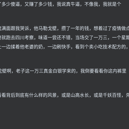
了多少傻逼，又赚了多少钱，我说真牛逼，不像我，我就是个
流满面跟我哭诉，他马勒戈壁，攒了一年的钱，想着过了疫情做
婆就跑去四川考察，味道一尝还不错，当场交了一万三，一个星
上一边揉着他老婆的奶，一边刷快手，看到个卖小吃技术配方的
。
戈壁啊，老子这一万三真金白银学来的，我倒要看看你这内裤里
看看背后到底有什么样的风景，或是山高水长，或是千妖百怪，