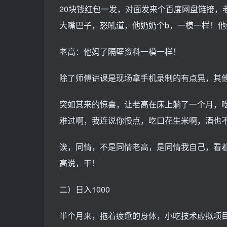
20块钱红包一发，对面发来个百度网盘链接，
大嘴巴子，怒吼道，他奶奶个b，一模一样！
老高：他妈了隔壁资料一模一样！
除了师傅讲课是现场拿手机录制的有点晃，其
突如其来的惊喜，让老高在床上躺了一个月，
难过啊，我连说你慢点，吃口花生米啊，酒也
诶，同情，不是同情老高，是同情我自己，看
高说，干！
二）日入1000
半个月来，拖着疲惫的身体，小吃技术虚拟项