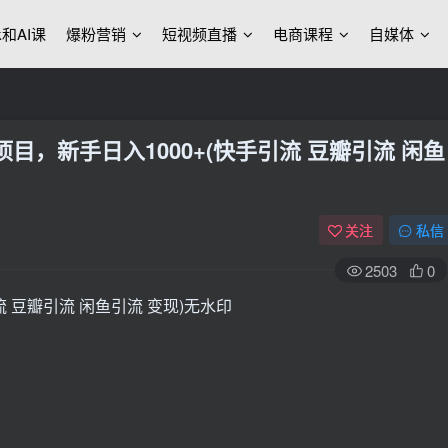
ek和AI课
爆粉营销
短视频直播
电商课程
自媒体
目，新手日入1000+(快手引流 豆瓣引流 闲鱼
关注
私信
2503
0