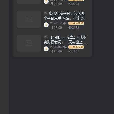
1500+
日 23:00
2903
虚拟电商平台，该从哪
24
个平台入手(淘宝、拼多多、
小红书)全攻略日入1000！
2026年6月4
会员专属
日 23:00
3683
【小红书、咸鱼】0成本
25
卖影视会员，一天卖出上百
单，轻轻松松日入1000+
2026年6月4
会员专属
日 23:00
1801