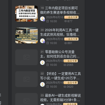
三年内稳定项目长期可
19
做的养生赛道单条视频收入
2200
2026年6月10
会员专属
日 16:00
877
2026年利用AI工具一键
20
生成武侠风视频，狂撸视频
号分成计划收益，原创度
2026年6月10
会员专属
高，画面好看，轻松日入
日 16:00
881
500+
零基础做公众号流量
21
主，如何找到适合自己的赛
道
2026年6月10
会员专属
日 16:00
2065
【听劝】一定要用AI工具
22
写小说,一键生成120万字，
躺着也能赚，月入2w+
2026年6月10
会员专属
日 16:00
3620
年
最新AI一键生成影视解说
23
视频，无需剪辑3分钟1条，
的
条条爆款，多平台变现日入
2026年6月4
会员专属