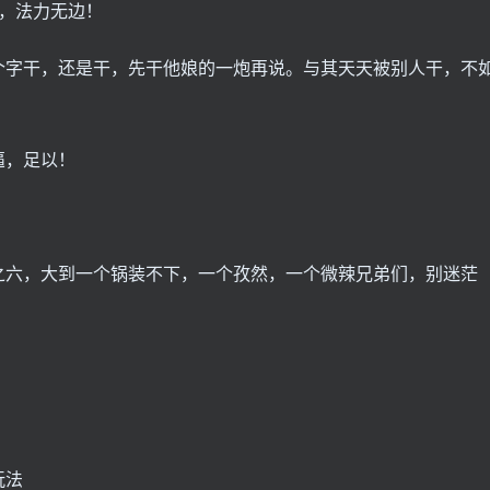
，法力无边！
个字干，还是干，先干他娘的一炮再说。与其天天被别人干，不
逼，足以！
之六，大到一个锅装不下，一个孜然，一个微辣兄弟们，别迷茫
玩法