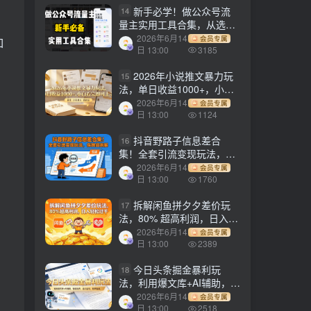
新手必学！做公众号流
14
量主实用工具合集，从选题
到变现，一篇搞定（新手必
2026年6月14
会员专属
如
备）
日 13:00
3185
2026年小说推文暴力玩
15
法，单日收益1000+，小白
看完即可上手
2026年6月14
会员专属
日 13:00
1124
抖音野路子信息差合
16
集！全套引流变现玩法，保
姆级拆解
2026年6月14
会员专属
日 13:00
1760
拆解闲鱼拼夕夕差价玩
17
法，80% 超高利润，日入轻
松过千
2026年6月14
会员专属
日 13:00
2389
今日头条掘金暴利玩
18
法，利用爆文库+AI辅助，轻
松矩阵、当天起号，简单粗
2026年6月14
会员专属
暴，日入1000+
日 13:00
2518