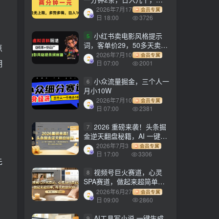
劳多得!
2026年7月17
会员专属
日 18:00
3726
小红书卖电影风格提示
5
词，客单价29，50多天卖了
点
790单，小白直接抄作业！
2026年7月10
会员专属
期
日 07:00
2001
，
小众流量掘金，三个人一
6
月小10W
2026年7月10
会员专属
日 07:00
2381
2026 重磅来袭！头条掘
7
金逆天翻盘秘籍，AI 一键打
造爆款内容，只需简单复制
2026年7月3
会员专属
粘贴，日入 1000 + 轻松实
日 17:00
3306
先
现！
视频号巨火赛道，心灵
8
SPA赛道，做起来超简单，
每天收益800+！
2026年6月27
会员专属
日 09:00
2860
AI工具写小说,一键生成
9