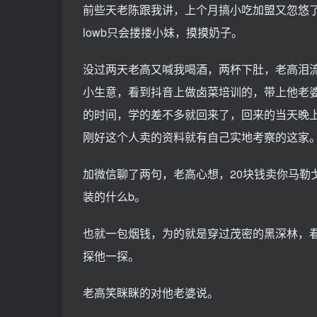
前些天老陈跟我讲，上个月搞小吃加盟又忽悠
lowb只会搂搂小妹，摸摸奶子。
没过两天老高又喊我喝酒，两杯下肚，老高泪
小生意，看到抖音上做卤菜培训的，带上他老
的时间，学的差不多就回来了，回来的当天晚
刚好这个人卖的资料就有自己实地考察的这家
加微信聊了两句，老高心想，20块钱卖你马勒
装的什么b。
也就一包烟钱，为的就是穿过茂密的黑深林，
探他一探。
老高笑眯眯的对他老婆说。