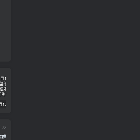
【副业项目1658期】这样操作抖音壁纸号，每天半小时，轻松躺赚月入60000+
【副业项目4441期】最新长久稳定暴利项目，运费险全新玩法，日赚1000（包含详细教程，全程指导）
天津宝坻最有名的十八种小吃（宝坻当地有哪些小吃）
篇
信群