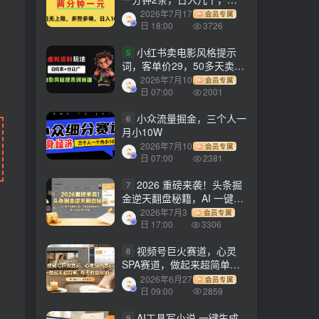
劳多得!
2026年7月17
会员专属
日 18:00
3726
小红书卖电影风格提示
5
词，客单价29，50多天卖了
790单，小白直接抄作业！
2026年7月10
会员专属
日 07:00
2001
小众流量掘金，三个人一
6
月小10W
2026年7月10
会员专属
日 07:00
2381
2026 重磅来袭！头条掘
7
金逆天翻盘秘籍，AI 一键打
造爆款内容，只需简单复制
2026年7月3
会员专属
粘贴，日入 1000 + 轻松实
日 17:00
3306
现！
视频号巨火赛道，心灵
8
SPA赛道，做起来超简单，
每天收益800+！
2026年6月27
会员专属
日 09:00
2859
AI工具写小说,一键生成
9