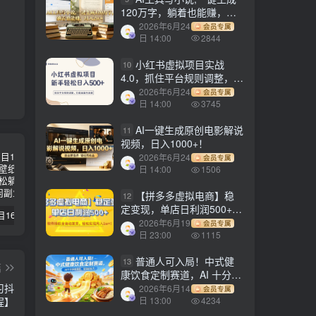
120万字，躺着也能赚，月
入2w+！
2026年6月24
会员专属
日 14:00
2844
小红书虚拟项目实战
10
4.0，抓住平台规则调整，单
店日入500+！
2026年6月24
会员专属
日 14:00
3745
AI一键生成原创电影解说
11
视频，日入1000+！
2026年6月24
会员专属
日 14:00
1506
【拼多多虚拟电商】稳
12
定变现，单店日利润500+，
【副业项目1658期】这样操作抖音壁纸号，每天半小时，轻松躺赚月入60000+
【副业项目4441期】最新长久稳定暴利项目，运费险全新玩法，日赚1000（包含详细教程，全程指导）
天津宝坻最有名的十八种小吃（宝坻当地有哪些小吃）
软件挂机全自动发货，轻松
2026年6月19
会员专属
实现月入1w+！
日 23:00
1115
普通人可入局！中式健
13
篇
康饮食定制赛道，AI 十分钟
习抖
做爆款，变现超给力
2026年6月14
会员专属
程】
日 13:00
4234