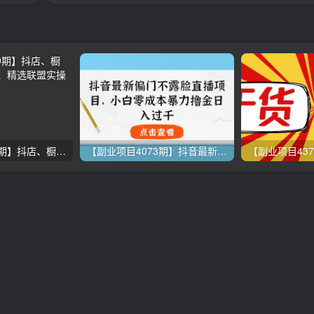
【副业项目3109期】抖店、橱窗、学浪、企业号、精选联盟实操课程
【副业项目4073期】抖音最新偏门不露脸直播项目，小白零成本暴力撸金日入1000+