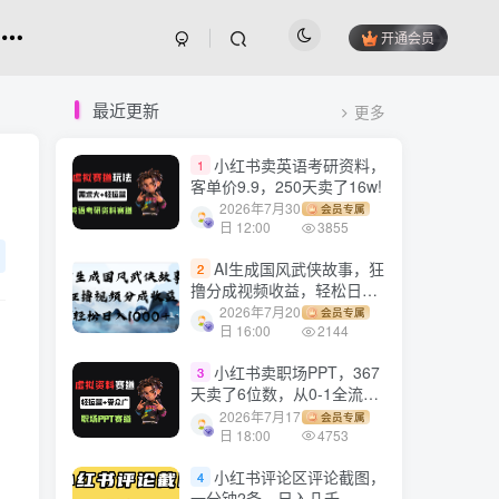
开通会员
最近更新
更多
小红书卖英语考研资料，
1
客单价9.9，250天卖了16w!
2026年7月30
会员专属
日 12:00
3855
AI生成国风武侠故事，狂
2
撸分成视频收益，轻松日入
1000+【可多平台分发】！
2026年7月20
会员专属
日 16:00
2144
小红书卖职场PPT，367
3
天卖了6位数，从0-1全流程
讲解
2026年7月17
会员专属
日 18:00
4753
小红书评论区评论截图，
4
一分钟2条，日入几千，多