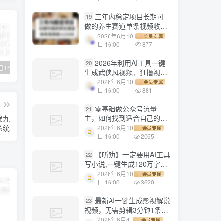
三年内稳定项目长期可
19
做的养生赛道单条视频收入
2200
2026年6月10
会员专属
日 16:00
877
2026年利用AI工具一键
20
【副业项目1658期】这样操作抖音壁纸号，每天半小时，轻松躺赚月入60000+
【副业项目4441期】最新长久稳定暴利项目，运费险全新玩法，日赚1000（包含详细教程，全程指导）
天津宝坻最有名的十八种小吃（宝坻当地有哪些小吃）
生成武侠风视频，狂撸视频
号分成计划收益，原创度
2026年6月10
会员专属
高，画面好看，轻松日入
日 16:00
881
500+
篇
零基础做公众号流量
21
主，如何找到适合自己的赛
发九
道
系统
2026年6月10
会员专属
日 16:00
2065
【听劝】一定要用AI工具
22
写小说,一键生成120万字，
躺着也能赚，月入2w+
2026年6月10
会员专属
日 16:00
3620
最新AI一键生成影视解说
23
视频，无需剪辑3分钟1条，
条条爆款，多平台变现日入
2026年6月4
会员专属