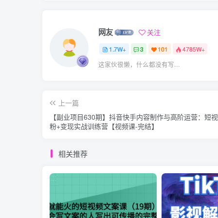
网友
关注
1.7W+
3
101
4785W+
这家伙很懒，什么都没有写...
上一篇
【副业项目630期】抖音快手内容制作与高阶运营：短
粉+变现实战训练营【视频课-完结】
相关推荐