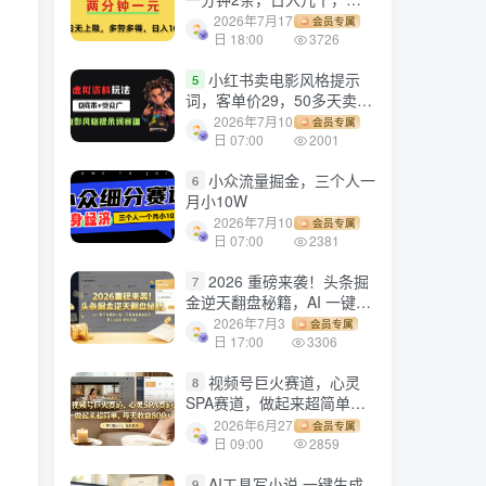
劳多得!
2026年7月17
会员专属
日 18:00
3726
小红书卖电影风格提示
5
词，客单价29，50多天卖了
790单，小白直接抄作业！
2026年7月10
会员专属
日 07:00
2001
小众流量掘金，三个人一
6
月小10W
2026年7月10
会员专属
日 07:00
2381
2026 重磅来袭！头条掘
7
金逆天翻盘秘籍，AI 一键打
造爆款内容，只需简单复制
2026年7月3
会员专属
粘贴，日入 1000 + 轻松实
日 17:00
3306
现！
视频号巨火赛道，心灵
8
SPA赛道，做起来超简单，
每天收益800+！
2026年6月27
会员专属
日 09:00
2859
AI工具写小说,一键生成
9