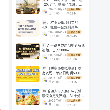
120万字，躺着也能赚，月
入2w+！
2026年6月24
会员专属
日 14:00
2844
小红书虚拟项目实战
10
4.0，抓住平台规则调整，单
店日入500+！
2026年6月24
会员专属
日 14:00
3745
AI一键生成原创电影解说
11
视频，日入1000+！
2026年6月24
会员专属
日 14:00
1506
【拼多多虚拟电商】稳
12
定变现，单店日利润500+，
软件挂机全自动发货，轻松
2026年6月19
会员专属
实现月入1w+！
日 23:00
1115
普通人可入局！中式健
13
康饮食定制赛道，AI 十分钟
做爆款，变现超给力
2026年6月14
会员专属
日 13:00
4234