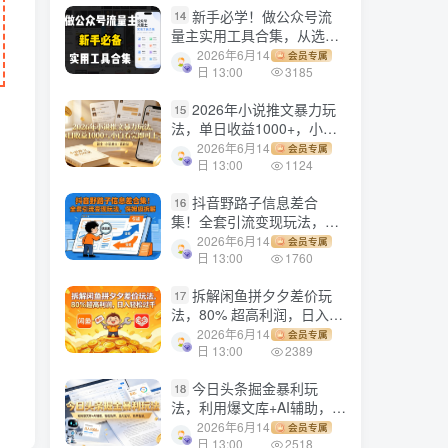
新手必学！做公众号流
14
量主实用工具合集，从选题
到变现，一篇搞定（新手必
2026年6月14
会员专属
备）
日 13:00
3185
2026年小说推文暴力玩
15
法，单日收益1000+，小白
看完即可上手
2026年6月14
会员专属
日 13:00
1124
抖音野路子信息差合
16
集！全套引流变现玩法，保
姆级拆解
2026年6月14
会员专属
日 13:00
1760
拆解闲鱼拼夕夕差价玩
17
法，80% 超高利润，日入轻
松过千
2026年6月14
会员专属
日 13:00
2389
今日头条掘金暴利玩
18
法，利用爆文库+AI辅助，轻
松矩阵、当天起号，简单粗
2026年6月14
会员专属
暴，日入1000+
日 13:00
2518