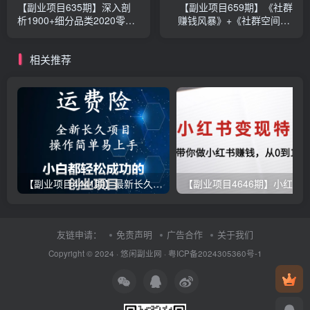
【副业项目635期】深入剖
【副业项目659期】《社群
析1900+细分品类2020零食
赚钱风暴》+《社群空间站·
饮料+国货美妆爆品之路 淘
架构全揭秘》+《财富能量绝
宝方便速食赛道
学》
相关推荐
【副业项目4441期】最新长久稳定暴利项目，运费险全新玩法，日赚1000（包含详细教程，全程指导）
友链申请：
免责声明
广告合作
关于我们
Copyright © 2024 ·
悠闲副业网
·
粤ICP备2024305360号-1