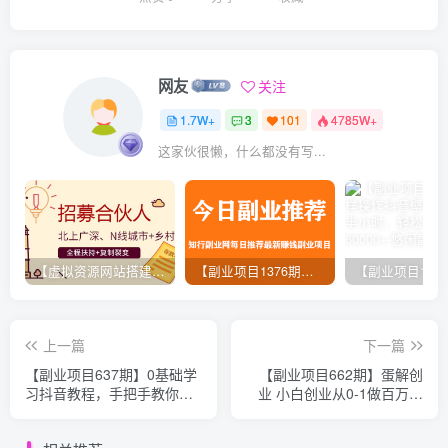
网友
关注
1.7W+
3
101
4785W+
这家伙很懒，什么都没有写...
【虚拟资源网站搭建服务】加盟本站系统，做一个和本站一样的独立网站，躺赚的项目
【副业项目1376期】龟课最新闲鱼项目玩法实战教程_全新升级月收益几千到几万
上一篇
下一篇
【副业项目637期】0基础学
【副业项目662期】蛋解创
习抖音教程，手把手教你从
业 小白创业从0-1做百万抖
不会玩手机到怎么做视频到
音大号（全套实战课）无水
涨粉到月入10W
印