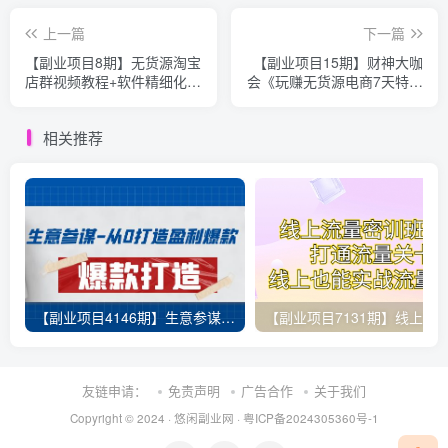
上一篇
下一篇
【副业项目8期】无货源淘宝
【副业项目15期】财神大咖
店群视频教程+软件精细化管
会《玩赚无货源电商7天特训
理课程 轻松月入5000+
营》视频教程，原价500！
相关推荐
【副业项目4146期】生意参谋-从0打造盈利爆款：手把手教您打造爆款多种玩法
友链申请：
免责声明
广告合作
关于我们
Copyright © 2024 ·
悠闲副业网
·
粤ICP备2024305360号-1