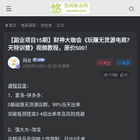
首页
电商课程
淘宝类
正文
【副业项目15期】财神大咖会《玩赚无货源电商7
天特训营》视频教程，原价500！
网友
关注
私信
2020年12月11日 22:30更新
1192
0
课程
目录
：
1、夏洛–拼多多：
0基础做无货源店群，99%当天出单
突破瓶颈提高3-4倍出单率及风险规避
2、强大大–淘宝
店群选品及突破上传限制，日出2千单