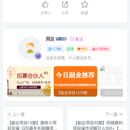
点赞
0
分享
收藏
网友
关注
1.7W+
3
101
4785W+
这家伙很懒，什么都没有写...
【虚拟资源网站搭建服务】加盟本站系统，做一个和本站一样的独立网站，躺赚的项目
【副业项目1376期】龟课最新闲鱼项目玩法实战教程_全新升级月收益几千到几万
上一篇
下一篇
【副业项目13期】搬砖小项
【副业项目33期】同城暴利
目实操: Q币薅羊毛网赚项
项目操作详解日入500+【话