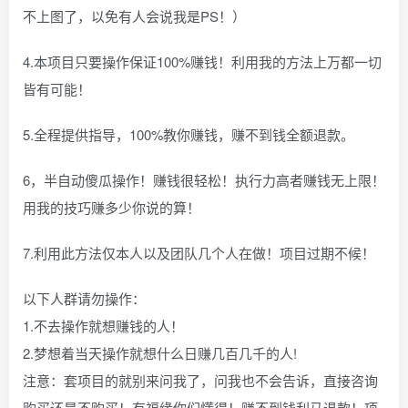
不上图了，以免有人会说我是PS！）
4.本项目只要操作保证100%赚钱！利用我的方法上万都一切
皆有可能！
5.全程提供指导，100%教你赚钱，赚不到钱全额退款。
6，半自动傻瓜操作！赚钱很轻松！执行力高者赚钱无上限！
用我的技巧赚多少你说的算！
7.利用此方法仅本人以及团队几个人在做！项目过期不候！
以下人群请勿操作：
1.不去操作就想赚钱的人！
2.梦想着当天操作就想什么日赚几百几千的人!
注意：套项目的就别来问我了，问我也不会告诉，直接咨询
购买还是不购买！有福缘你们懂得！赚不到钱利马退款！项