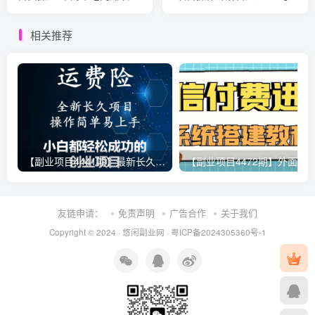
目，Q币回收变现!
术+引流脚本+包装素材全】
相关推荐
【副业项目4441期】最新长久稳定暴利项目，运费险全新玩法，日赚1000（包含详细教程，全程指导）
【副业项目4472期
友链申请：
免责声明
广告合作
关于我们
Copyright © 2024 ·
悠闲副业网
·
粤ICP备2024305360号-1