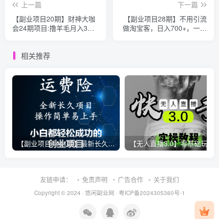
上一篇
下一篇
【副业项目20期】财神大咖
【副业项目28期】不用引流
会24期项目:撸羊毛月入3万
做淘宝客，日入700+，一个
元，百度霸屏日引千粉
引流+赚钱兼顾的躺赚项目！
相关推荐
【副业项目4441期】最新长久稳定暴利项目，运费险全新玩法，日赚1000（包含详细教程，全程指导）
【无人直播3.0】零基础玩转男粉快手无人直播日产1000+，
友链申请：
免责声明
广告合作
关于我们
Copyright © 2024 ·
悠闲副业网
·
粤ICP备2024305360号-1