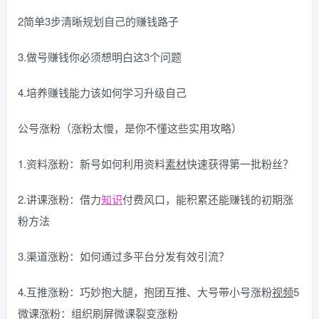
2简单3步清晰规划自己的赚钱路子
3.做号赚钱你必须想明白这3个问题
4.培养赚钱能力该如何学习升级自己
公号涨粉（涨粉太慢，是你不懂这些实用攻略）
1.资料涨粉：新号如何利用资料
素材
快速获得第一批粉丝？
2.讲课涨粉：借力
知识
付费风口，能积累还能赚钱的初期涨
粉方法
3.渠道涨粉：如何通过多平台分发有效引流？
4.互推涨粉：巧妙抱大腿，抱团互推、大号带小号涨粉
视频
5
微课涨粉：组织刷屏微课裂变涨粉