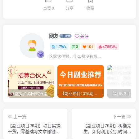
点赞
0
分享
收藏
网友
关注
1.7W+
3
101
4785W+
这家伙很懒，什么都没有写...
【虚拟资源网站搭建服务】加盟本站系统，做一个和本站一样的独立网站，躺赚的项目
【副业项目1376期】龟课最新闲鱼项目玩法实战教程_全新升级月收益几千到几万
上一篇
下一篇
【副业项目29期】项目实操
【副业项目75期】树獭先
干货，零基础写文章赚钱
生，如何利用空余时间写
课，靠投稿拆书也能年入十
作，实现月入10万