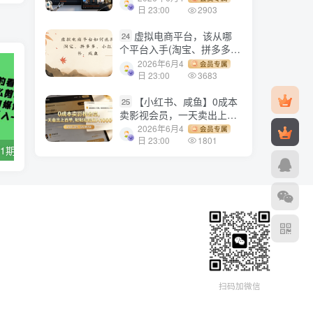
1500+
日 23:00
2903
虚拟电商平台，该从哪
24
个平台入手(淘宝、拼多多、
小红书)全攻略日入1000！
2026年6月4
会员专属
日 23:00
3683
【小红书、咸鱼】0成本
25
卖影视会员，一天卖出上百
单，轻轻松松日入1000+
2026年6月4
会员专属
日 23:00
1801
【副业项目4571期】教你如何拍摄怎么剪辑钓鱼短视频，做钓鱼自媒体！网红能月入一万
【副业项目5223期】小红书电商新手入门到精通实操课，从入门到精通做爆款笔记，开店运营
扫码加微信