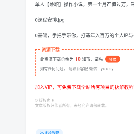
单人【兼职】操作小说，第一个月产值过万，采
0
课程
安排.jpg
0基础，手把手带你，打造年入百万的个人IP与社群
资源下载
10
此资源下载价格为
知币，请先
登录
如有任何问题， 请联系客服 微信：yx-q-cy
加入VIP，可免费下载全站所有项目的拆解教程
©
版权声明
文章版权归作者所有，未经允许请勿转载。
实操教程