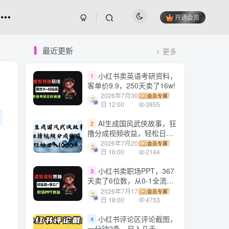
开通会员
最近更新
更多
小红书卖英语考研资料，
1
客单价9.9，250天卖了16w!
2026年7月30
会员专属
日 12:00
3855
AI生成国风武侠故事，狂
2
撸分成视频收益，轻松日入
1000+【可多平台分发】！
2026年7月20
会员专属
日 16:00
2144
小红书卖职场PPT，367
3
天卖了6位数，从0-1全流程
讲解
2026年7月17
会员专属
日 18:00
4753
小红书评论区评论截图，
4
一分钟2条，日入几千，多