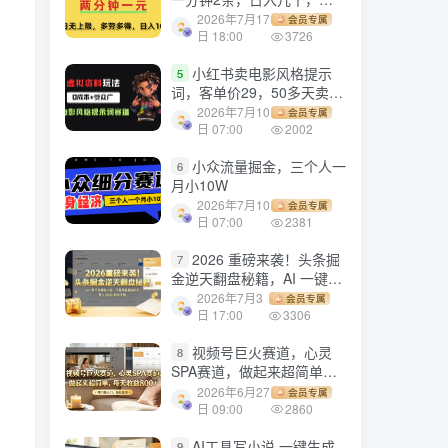
劳多得!
2026年7月17
会员专属
日 18:00
3726
小红书卖电影风格提示
5
词，客单价29，50多天卖了
790单，小白直接抄作业！
2026年7月10
会员专属
日 07:00
2002
小众流量掘金，三个人一
6
月小10W
2026年7月10
会员专属
日 07:00
2381
2026 重磅来袭！头条掘
7
金逆天翻盘秘籍，AI 一键打
造爆款内容，只需简单复制
2026年7月3
会员专属
粘贴，日入 1000 + 轻松实
日 17:00
3306
现！
视频号巨火赛道，心灵
8
SPA赛道，做起来超简单，
每天收益800+！
2026年6月27
会员专属
日 09:00
2860
AI工具写小说,一键生成
9