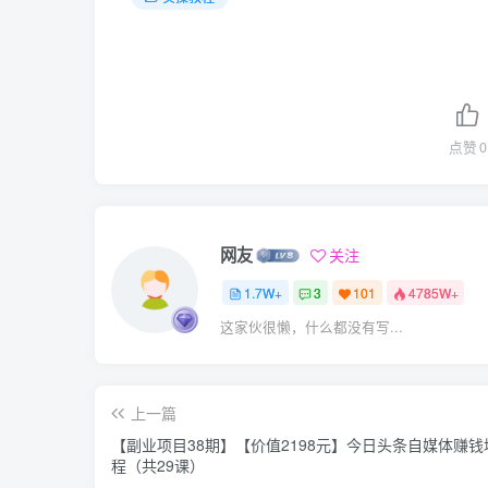
点赞
0
网友
关注
1.7W+
3
101
4785W+
这家伙很懒，什么都没有写...
上一篇
【副业项目38期】【价值2198元​】今日头条自媒体赚
程（共29课）