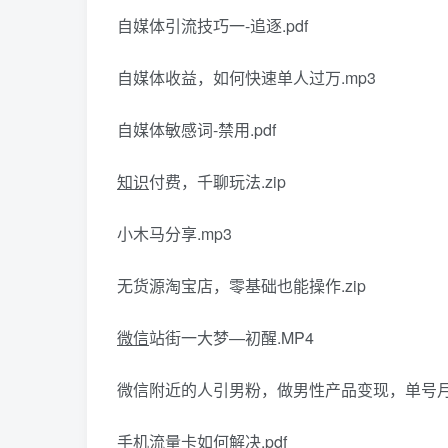
自媒体引流技巧一-追逐.pdf
自媒体收益，如何快速单人过万.mp3
自媒体敏感词-禁用.pdf
知识
付费，千聊玩法.zip
小木马分享.mp3
无货源淘宝店，零基础也能操作.zip
微信
站街一大梦—初醒.MP4
微信附近的人引男粉，做男性产品变现，单号月入产
手机流量卡如何解决.pdf