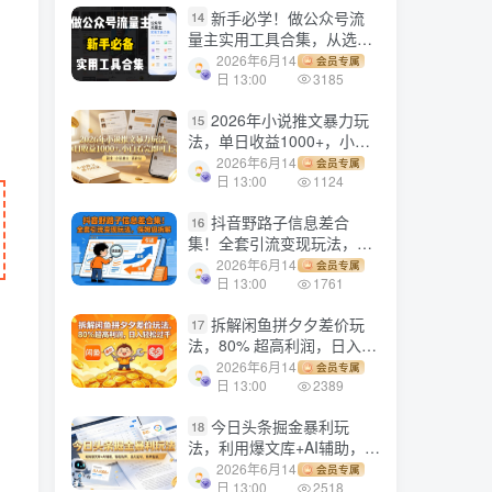
新手必学！做公众号流
14
量主实用工具合集，从选题
到变现，一篇搞定（新手必
2026年6月14
会员专属
备）
日 13:00
3185
2026年小说推文暴力玩
15
法，单日收益1000+，小白
看完即可上手
2026年6月14
会员专属
日 13:00
1124
抖音野路子信息差合
16
集！全套引流变现玩法，保
姆级拆解
2026年6月14
会员专属
日 13:00
1761
拆解闲鱼拼夕夕差价玩
17
法，80% 超高利润，日入轻
松过千
2026年6月14
会员专属
日 13:00
2389
今日头条掘金暴利玩
18
法，利用爆文库+AI辅助，轻
松矩阵、当天起号，简单粗
2026年6月14
会员专属
暴，日入1000+
日 13:00
2518