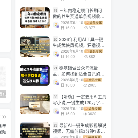
三年内稳定项目长期可
19
做的养生赛道单条视频收入
2200
2026年6月10
会员专属
日 16:00
877
2026年利用AI工具一键
20
生成武侠风视频，狂撸视频
号分成计划收益，原创度
2026年6月10
会员专属
高，画面好看，轻松日入
日 16:00
882
500+
零基础做公众号流量
21
主，如何找到适合自己的赛
道
2026年6月10
会员专属
日 16:00
2065
【副业项目1658期】这样操作抖音壁纸号，每天半小时，轻松躺赚月入60000+
【副业项目4441期】最新长久稳定暴利项目，运费险全新玩法，日赚1000（包含详细教程，全程指导）
天津宝坻最有名的十八种小吃（宝坻当地有哪些小吃）
【听劝】一定要用AI工具
22
写小说,一键生成120万字，
躺着也能赚，月入2w+
2026年6月10
会员专属
日 16:00
3620
篇
最新AI一键生成影视解说
启年
23
视频，无需剪辑3分钟1条，
视频
条条爆款，多平台变现日入
2026年6月4
会员专属