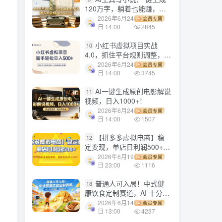
120万字，躺着也能赚，月
入2w+！
2026年6月24
会员专属
日 14:00
2845
小红书虚拟项目实战
10
4.0，抓住平台规则调整，单
店日入500+！
2026年6月24
会员专属
日 14:00
3745
AI一键生成原创电影解说
11
视频，日入1000+！
2026年6月24
会员专属
日 14:00
1507
【拼多多虚拟电商】稳
12
定变现，单店日利润500+，
软件挂机全自动发货，轻松
2026年6月19
会员专属
实现月入1w+！
日 23:00
1116
普通人可入局！中式健
13
康饮食定制赛道，AI 十分钟
做爆款，变现超给力
2026年6月14
会员专属
日 13:00
4237