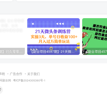
【副业项目2702期】已久零零博主养成攻略（B站、抖音、公众号），适合小白的自媒体赚钱课程
【副业项目4597期】21天微头条训练营，实操3天，单号日收益100+月入过万简单玩法
声明
广告合作
关于我们
闲副业网
·
粤ICP备2024305360号-1