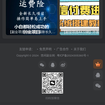
【副业项目4441期】最新长久稳定暴利项目，运费险全新玩法，日赚1000（包含详细教程，全程指导）
【副业项目4472期
友链申请：
免责声明
广告合作
关于我们
Copyright © 2024 ·
悠闲副业网
·
粤ICP备2024305360号-1
扫码加微信