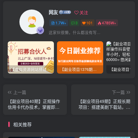
网友
关注
1.7W+
3
101
4785W+
这家伙很懒，什么都没有写...
【虚拟资源网站搭建服务】加盟本站系统，做一个和本站一样的独立网站，躺赚的项目
【副业项目1376期】龟课最新闲鱼项目玩法实战教程_全新升级月收益几千到几万
上一篇
下一篇
【副业项目40期】正规操作
【副业项目49期】正规长期
信用卡代办技术，掌握即可
项目：搭建美剧下载站，做
年入百万。（盘活现金流，
站长赚大钱（附源码+30节
价值50000）
视频课程）
相关推荐