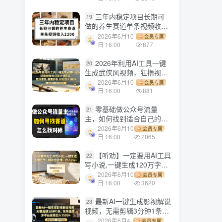
三年内稳定项目长期可
19
做的养生赛道单条视频收入
2200
2026年6月10
会员专属
日 16:00
877
2026年利用AI工具一键
20
生成武侠风视频，狂撸视频
号分成计划收益，原创度
2026年6月10
会员专属
高，画面好看，轻松日入
日 16:00
881
500+
零基础做公众号流量
21
主，如何找到适合自己的赛
道
2026年6月10
会员专属
日 16:00
2065
【听劝】一定要用AI工具
22
写小说,一键生成120万字，
躺着也能赚，月入2w+
2026年6月10
会员专属
日 16:00
3620
最新AI一键生成影视解说
23
视频，无需剪辑3分钟1条，
条条爆款，多平台变现日入
2026年6月4
会员专属