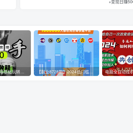
+变现日赚50
【无人直播3.0】零基础玩转男粉快手无人直播日产1000+，稳狠猛，2023男粉落地项目实操教程
【副业8728期】2024低门槛副业风口快递CPS，月收入过万的项目