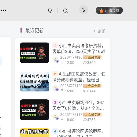
开通会员
最近更新
更多
小红书卖英语考研资料，
1
客单价9.9，250天卖了16w!
2026年7月30
会员专属
日 12:00
3855
AI生成国风武侠故事，狂
2
撸分成视频收益，轻松日入
1000+【可多平台分发】！
2026年7月20
会员专属
日 16:00
2144
小红书卖职场PPT，367
3
天卖了6位数，从0-1全流程
讲解
2026年7月17
会员专属
么
日 18:00
4753
刷
小红书评论区评论截图，
4
的
一分钟2条，日入几千，多