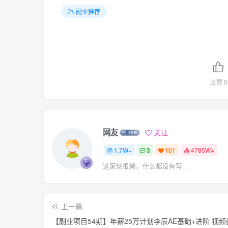
副业推荐
点赞
0
网友
关注
1.7W+
3
101
4785W+
这家伙很懒，什么都没有写...
上一篇
【副业项目54期】年薪25万计划李辰AE基础+进阶 视频