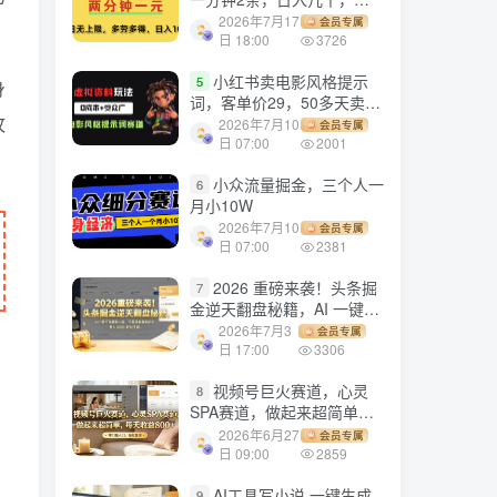
劳多得!
2026年7月17
会员专属
日 18:00
3726
小红书卖电影风格提示
5
身
词，客单价29，50多天卖了
攻
790单，小白直接抄作业！
2026年7月10
会员专属
日 07:00
2001
小众流量掘金，三个人一
6
月小10W
2026年7月10
会员专属
日 07:00
2381
2026 重磅来袭！头条掘
7
金逆天翻盘秘籍，AI 一键打
造爆款内容，只需简单复制
2026年7月3
会员专属
粘贴，日入 1000 + 轻松实
日 17:00
3306
现！
视频号巨火赛道，心灵
8
SPA赛道，做起来超简单，
每天收益800+！
2026年6月27
会员专属
日 09:00
2859
AI工具写小说,一键生成
9