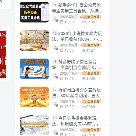
0！
新手必学！做公众号流
14
量主实用工具合集，从选题
到变现，一篇搞定（新手必
2026年6月14
会员专属
备）
日 13:00
3185
2026年小说推文暴力玩
15
法，单日收益1000+，小白
看完即可上手
2026年6月14
会员专属
日 13:00
1124
抖音野路子信息差合
16
集！全套引流变现玩法，保
姆级拆解
电脑全自动挂机项目，日入1000+，无需任何费用，合作分成收益对半分
【副业项目3647期】最新羊场大亨全自动挂机项目，外面号称单号一天500+（含协议版挂机脚本）
2026年6月14
会员专属
日 13:00
1760
拆解闲鱼拼夕夕差价玩
17
法，80% 超高利润，日入轻
松过千
2026年6月14
会员专属
日 13:00
2389
今日头条掘金暴利玩
18
法，利用爆文库+AI辅助，轻
松矩阵、当天起号，简单粗
2026年6月14
会员专属
暴，日入1000+
日 13:00
2518