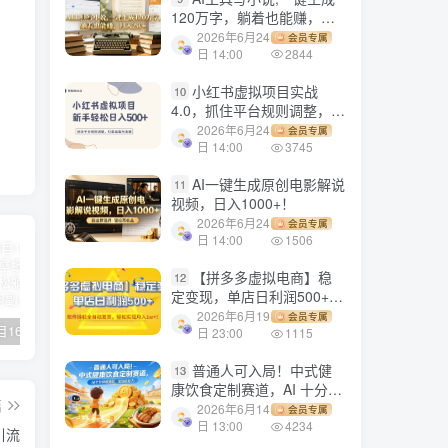
120万字，躺着也能赚，月
入2w+！
2026年6月24
会员专属
日 14:00
2844
小红书虚拟项目实战
10
4.0，抓住平台规则调整，单
店日入500+！
2026年6月24
会员专属
日 14:00
3745
AI一键生成原创电影解说
11
视频，日入1000+！
2026年6月24
会员专属
日 14:00
1506
【拼多多虚拟电商】稳
12
定变现，单店日利润500+，
软件挂机全自动发货，轻松
2026年6月19
会员专属
【副业项目1658期】这样操作抖音壁纸号，每天半小时，轻松躺赚月入60000+
【副业项目4441期】最新长久稳定暴利项目，运费险全新玩法，日赚1000（包含详细教程，全程指导）
天津宝坻最有名的十八种小吃（宝坻当地有哪些小吃）
实现月入1w+！
日 23:00
1115
普通人可入局！中式健
13
康饮食定制赛道，AI 十分钟
篇
做爆款，变现超给力
2026年6月14
会员专属
日 13:00
4234
引流