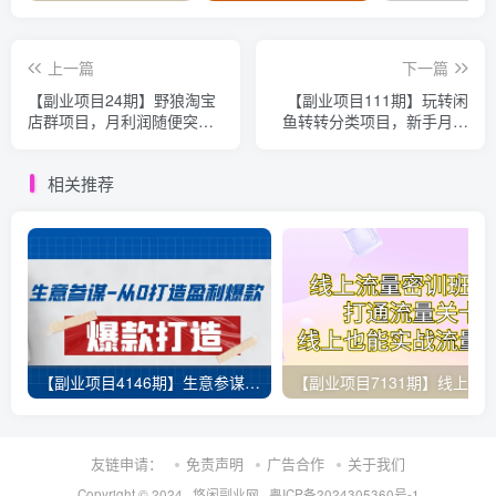
上一篇
下一篇
【副业项目24期】野狼淘宝
【副业项目111期】玩转闲
店群项目，月利润随便突破
鱼转转分类项目，新手月赚
20000元，全套课程（视频
20000+
+文档+图片）
相关推荐
【副业项目4146期】生意参谋-从0打造盈利爆款：手把手教您打造爆款多种玩法
友链申请：
免责声明
广告合作
关于我们
Copyright © 2024 ·
悠闲副业网
·
粤ICP备2024305360号-1