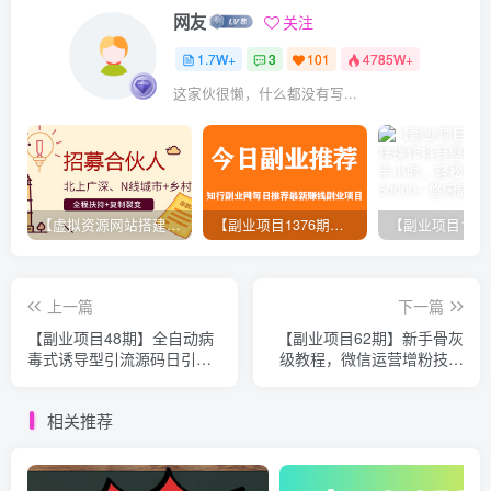
网友
关注
1.7W+
3
101
4785W+
这家伙很懒，什么都没有写...
【虚拟资源网站搭建服务】加盟本站系统，做一个和本站一样的独立网站，躺赚的项目
【副业项目1376期】龟课最新闲鱼项目玩法实战教程_全新升级月收益几千到几万
上一篇
下一篇
【副业项目48期】全自动病
【副业项目62期】新手骨灰
毒式诱导型引流源码日引流
级教程，微信运营增粉技术
量6000+【附教程】
实战指南合集 ！
相关推荐