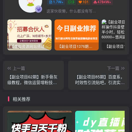
1.7W+
3
101
4784W+
这家伙很懒，什么都没有写...
【虚拟资源网站搭建服务】加盟本站系统，做一个和本站一样的独立网站，躺赚的项目
【副业项目1376期】龟课最新闲鱼项目玩法实战教程_全新升级月收益几千到几万
上一篇
下一篇
【副业项目62期】新手骨灰
【副业项目85期】百度系，
级教程，微信运营增粉技术
时效性引流贴吧，引流实操
实战指南合集 ！
(附软件)
相关推荐