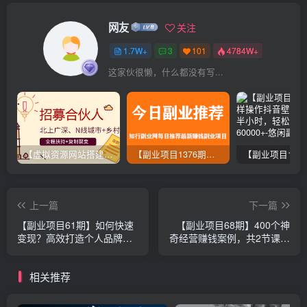
网友
关注
1.7W+
3
101
4784W+
这家伙很懒，什么都没有写...
【虚拟资源网站搭建服务】加盟本站系统，做一个和本站一样的独立网站，躺赚的项目
【副业项目1376期】龟课最新闲鱼项目玩法实战教程_全新升级月收益几千到几万
上一篇
下一篇
【副业项目61期】如何快速
【副业项目68期】400个神
变现？高效打造个人品牌，
奇经营赚钱案例，共2节课，
从0收入到手握100万
价值5万，值得收藏（完整
版）
相关推荐