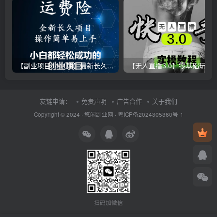
【副业项目4441期】最新长久稳定暴利项目，运费险全新玩法，日赚1000（包含详细教程，全程指导）
【无人直播3.0】零基础玩转男粉快手无人直播日产1000+，
友链申请：
免责声明
广告合作
关于我们
Copyright © 2024 ·
悠闲副业网
·
粤ICP备2024305360号-1
扫码加微信