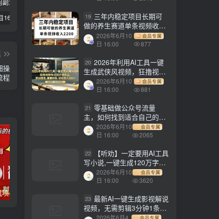
三年内稳定项目长期可
19
【副业项目1658期】这样操作抖音壁纸号，每天半小时，轻松躺赚月入60000+
【副业项目4441期】最新长久稳定暴利项目，运费险全新玩法，日赚1000（包含详细教程，全程指导）
天津宝坻最有名的十八种小吃（宝坻当地有哪些小吃）
做的养生赛道单条视频收入
2200
2026年6月10
会员专属
日 16:00
877
篇
2026年利用AI工具一键
20
细操
生成武侠风视频，狂撸视频
流程
号分成计划收益，原创度
2026年6月10
会员专属
高，画面好看，轻松日入
日 16:00
881
500+
零基础做公众号流量
21
主，如何找到适合自己的赛
道
2026年6月10
会员专属
日 16:00
2065
【听劝】一定要用AI工具
22
写小说,一键生成120万字，
躺着也能赚，月入2w+
2026年6月10
会员专属
日 16:00
3620
电脑全自动挂机项目，日入1000+，无需任何费用，合作分成收益对半分
【副业项目3647期】最新羊场大亨全自动挂机项目，外面号称单号一天500+（含协议版挂机脚本）
最新AI一键生成影视解说
23
视频，无需剪辑3分钟1条，
条条爆款，多平台变现日入
2026年6月4
会员专属