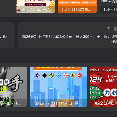
【虚拟资源网站搭建服务】加盟本站系统，做一个和本站一样的独立网站，躺赚的项目
【副业项目1376期】龟课最新闲鱼项目玩法实战教程_全新升级月收益几千到几万
下一
，轻
2026最新小红书评论单条0.5元，日入300＋，无上限，详
作
【无人直播3.0】零基础玩转男粉快手无人直播日产1000+，稳狠猛，2023男粉落地项目实操教程
【副业8728期】2024低门槛副业风口快递CPS，月收入过万的项目