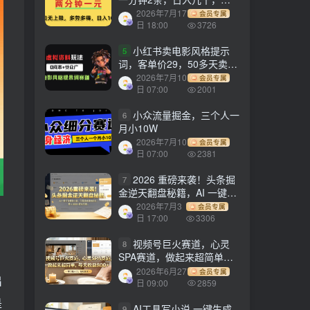
劳多得!
2026年7月17
会员专属
日 18:00
3726
小红书卖电影风格提示
5
词，客单价29，50多天卖了
790单，小白直接抄作业！
2026年7月10
会员专属
日 07:00
2001
小众流量掘金，三个人一
6
月小10W
2026年7月10
会员专属
日 07:00
2381
2026 重磅来袭！头条掘
7
金逆天翻盘秘籍，AI 一键打
造爆款内容，只需简单复制
2026年7月3
会员专属
粘贴，日入 1000 + 轻松实
日 17:00
3306
现！
视频号巨火赛道，心灵
8
SPA赛道，做起来超简单，
每天收益800+！
2026年6月27
会员专属
出
日 09:00
2859
是
AI工具写小说,一键生成
9