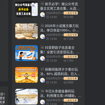
新手必学！做公众号流
14
量主实用工具合集，从选题
到变现，一篇搞定（新手必
2026年6月14
会员专属
备）
日 13:00
3185
2026年小说推文暴力玩
15
法，单日收益1000+，小白
看完即可上手
2026年6月14
会员专属
日 13:00
1124
抖音野路子信息差合
16
集！全套引流变现玩法，保
姆级拆解
2026年6月14
会员专属
日 13:00
1760
拆解闲鱼拼夕夕差价玩
17
法，80% 超高利润，日入轻
松过千
2026年6月14
会员专属
日 13:00
2389
今日头条掘金暴利玩
18
法，利用爆文库+AI辅助，轻
松矩阵、当天起号，简单粗
2026年6月14
会员专属
暴，日入1000+
日 13:00
2518