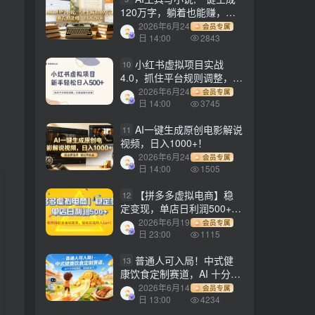
120万字，躺着也能赚，月
入2w+！
2026年6月24
会员专属
日 14:00
2843
小红书虚拟项目实战
10
4.0，抓住平台规则调整，单
店日入500+！
2026年6月24
会员专属
日 14:00
3745
AI一键生成原创电影解说
11
视频，日入1000+！
2026年6月24
会员专属
日 14:00
1505
【拼多多虚拟电商】稳
12
定变现，单店日利润500+，
软件挂机全自动发货，轻松
2026年6月19
会员专属
实现月入1w+！
日 23:00
1115
普通人可入局！中式健
13
康饮食定制赛道，AI 十分钟
做爆款，变现超给力
2026年6月14
会员专属
日 13:00
4234