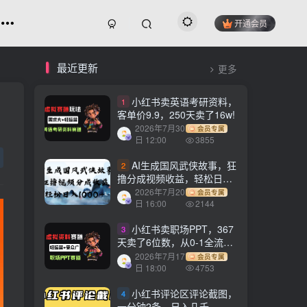
开通会员
最近更新
更多
小红书卖英语考研资料，
1
客单价9.9，250天卖了16w!
2026年7月30
会员专属
日 12:00
3855
AI生成国风武侠故事，狂
2
撸分成视频收益，轻松日入
1000+【可多平台分发】！
2026年7月20
会员专属
日 16:00
2144
小红书卖职场PPT，367
3
天卖了6位数，从0-1全流程
讲解
2026年7月17
会员专属
日 18:00
4753
小红书评论区评论截图，
4
一分钟2条，日入几千，多