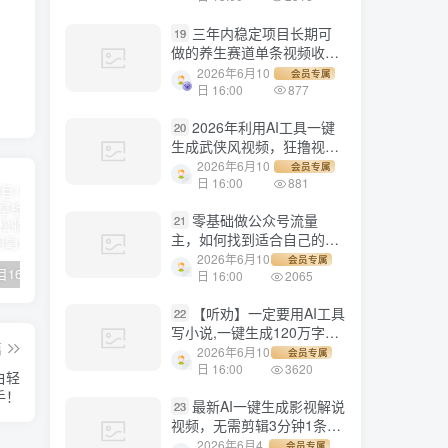
三年内稳定项目长期可
19
做的养生赛道单条视频收入
2200
2026年6月10
会员专属
日 16:00
877
2026年利用AI工具一键
20
生成武侠风视频，狂撸视频
号分成计划收益，原创度
2026年6月10
会员专属
高，画面好看，轻松日入
日 16:00
881
500+
零基础做公众号流量
21
主，如何找到适合自己的赛
道
2026年6月10
会员专属
【副业项目1658期】这样操作抖音壁纸号，每天半小时，轻松躺赚月入60000+
【副业项目4441期】最新长久稳定暴利项目，运费险全新玩法，日赚1000（包含详细教程，全程指导）
天津宝坻最有名的十八种小吃（宝坻当地有哪些小吃）
日 16:00
2065
【听劝】一定要用AI工具
22
写小说,一键生成120万字，
篇
躺着也能赚，月入2w+
2026年6月10
会员专属
日 16:00
3620
白轻
手！
最新AI一键生成影视解说
23
视频，无需剪辑3分钟1条，
条条爆款，多平台变现日入
2026年6月4
会员专属