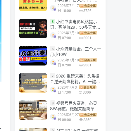
劳多得!
2026年7月17
会员专属
日 18:00
3726
小红书卖电影风格提示
5
词，客单价29，50多天卖了
790单，小白直接抄作业！
2026年7月10
会员专属
日 07:00
2001
小众流量掘金，三个人一
6
月小10W
2026年7月10
会员专属
日 07:00
2381
2026 重磅来袭！头条掘
7
金逆天翻盘秘籍，AI 一键打
造爆款内容，只需简单复制
2026年7月3
会员专属
粘贴，日入 1000 + 轻松实
日 17:00
3306
现！
视频号巨火赛道，心灵
8
SPA赛道，做起来超简单，
每天收益800+！
2026年6月27
会员专属
日 09:00
2859
太
AI工具写小说,一键生成
9