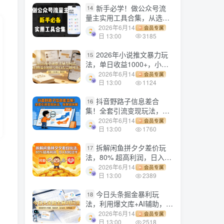
新手必学！做公众号流
14
量主实用工具合集，从选题
到变现，一篇搞定（新手必
2026年6月14
会员专属
备）
日 13:00
3185
2026年小说推文暴力玩
15
法，单日收益1000+，小白
看完即可上手
2026年6月14
会员专属
日 13:00
1124
抖音野路子信息差合
16
集！全套引流变现玩法，保
姆级拆解
2026年6月14
会员专属
日 13:00
1760
拆解闲鱼拼夕夕差价玩
17
法，80% 超高利润，日入轻
松过千
2026年6月14
会员专属
日 13:00
2389
今日头条掘金暴利玩
18
法，利用爆文库+AI辅助，轻
松矩阵、当天起号，简单粗
2026年6月14
会员专属
暴，日入1000+
日 13:00
2518