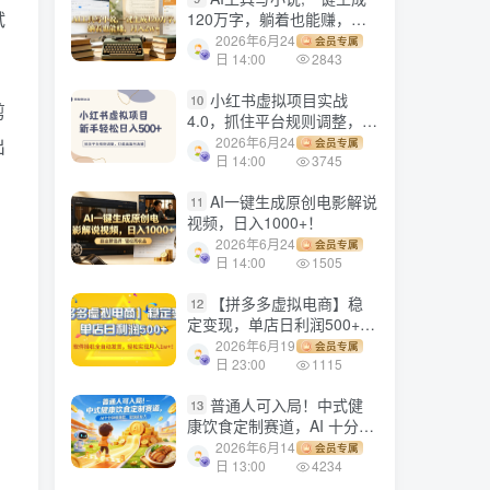
试
120万字，躺着也能赚，月
入2w+！
2026年6月24
会员专属
日 14:00
2843
小红书虚拟项目实战
10
剪
4.0，抓住平台规则调整，单
店日入500+！
2026年6月24
出
会员专属
日 14:00
3745
AI一键生成原创电影解说
11
视频，日入1000+！
2026年6月24
会员专属
日 14:00
1505
【拼多多虚拟电商】稳
12
定变现，单店日利润500+，
软件挂机全自动发货，轻松
2026年6月19
会员专属
实现月入1w+！
日 23:00
1115
普通人可入局！中式健
13
康饮食定制赛道，AI 十分钟
做爆款，变现超给力
2026年6月14
会员专属
日 13:00
4234