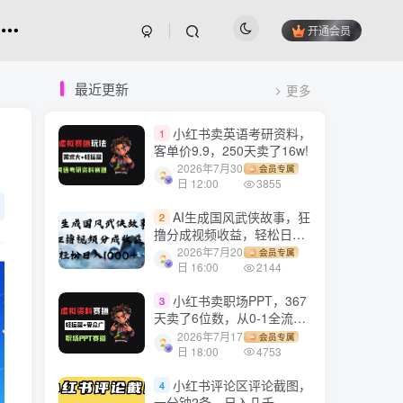
开通会员
最近更新
更多
小红书卖英语考研资料，
1
客单价9.9，250天卖了16w!
2026年7月30
会员专属
日 12:00
3855
AI生成国风武侠故事，狂
2
撸分成视频收益，轻松日入
1000+【可多平台分发】！
2026年7月20
会员专属
日 16:00
2144
小红书卖职场PPT，367
3
天卖了6位数，从0-1全流程
讲解
2026年7月17
会员专属
日 18:00
4753
小红书评论区评论截图，
4
一分钟2条，日入几千，多