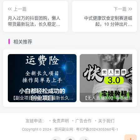
上一篇
下一篇
月入过万的抖音团购，懒人
中式健康饮食定制赛道崛
带货最新玩法，长久稳定！
起，10 分钟出片！
小白轻松上手！
Deepseek 带你解锁单条
100w 浏览，变现超 1000+
相关推荐
【副业项目4441期】最新长久稳定暴利项目，运费险全新玩法，日赚1000（包含详细教程，全程指导）
【无人直播3.0】零基础玩转男粉快手无人直播日产1000+，
友链申请：
免责声明
广告合作
关于我们
Copyright © 2024 ·
悠闲副业网
·
粤ICP备2024305360号-1