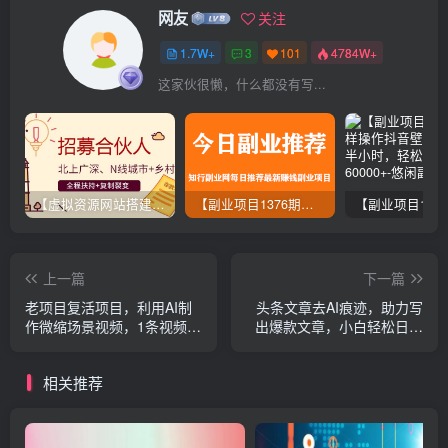
网友
关注
1.7W+
3
101
4784W+
这家伙很懒，什么都没有写...
【虚拟资源网站搭建服务】加盟本站系统，做一个和本站一样的独立网站，躺赚的项目
【副业项目1376期】龟课最新闲鱼项目玩法实战教程_全新升级月收益几千到几万
上一篇
下一篇
老项目复活项目，利用AI制
头条文章去AI痕迹，助力写
作微缩场景视频，1条视频变
出爆款文章，小白轻松日入
现2千多
300+
相关推荐