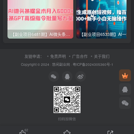
【副业项目6481期】AI微头条掘金术月入6000+ 微头条GPT高级指令批量写大量爆文
友链申请：
免责声明
广告合作
关于我们
Copyright © 2024 ·
悠闲副业网
·
粤ICP备2024305360号-1
扫码加微信
62