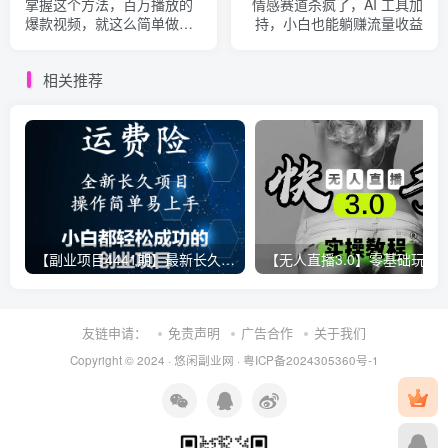
掌握这个方法，百万播放的
情感赛道杀疯了，AI 工具加
爆款视频，就这么简单做好
持，小白也能躺赚流量收益
了？
相关推荐
【副业项目4441期】最新长久稳定暴利项目，运费险全新玩法，日赚1000（包含详细教程，全程指导）
【无人直播3.0】零基础玩转男粉快手无人直播日产1000+，
友链申请：
免责声明
广告合作
关于我们
Copyright © 2024 ·
悠闲副业网
·
粤ICP备2024305360号-1