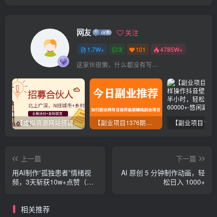
网友
关注
1.7W+
3
101
4785W+
这家伙很懒，什么都没有写...
【虚拟资源网站搭建服务】加盟本站系统，做一个和本站一样的独立网站，躺赚的项目
【副业项目1376期】龟课最新闲鱼项目玩法实战教程_全新升级月收益几千到几万
上一篇
下一篇
用AI制作“孤独患者”情绪视
AI 原创 5 分钟制作动画，轻
频，3天斩获10w+点赞（附
松日入 1000+
变现全攻略）
相关推荐