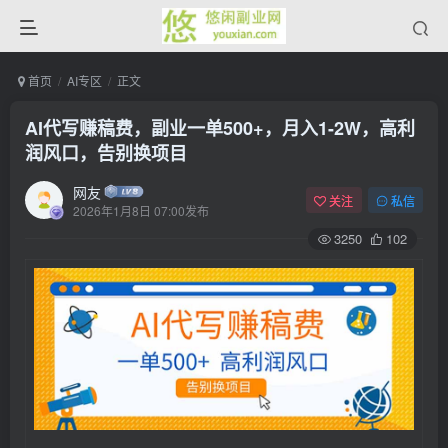
首页
AI专区
正文
AI代写赚稿费，副业一单500+，月入1-2W，高利
润风口，告别换项目
网友
关注
私信
2026年1月8日 07:00发布
3250
102