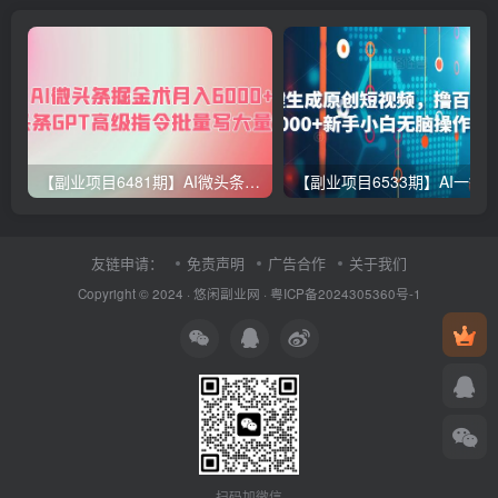
【副业项目6481期】AI微头条掘金术月入6000+ 微头条GPT高级指令批量写大量爆文
友链申请：
免责声明
广告合作
关于我们
Copyright © 2024 ·
悠闲副业网
·
粤ICP备2024305360号-1
扫码加微信